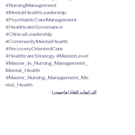
#NursingManagement
#MentalHealthLeadership
#PsychiatricCareManagement
#HealthcareGovernance
#ClinicalLeadership
#CommunityMentalHealth
#RecoveryOrientedCare
#HealthcareStrategy
#MasterLevel
#Master_in_Nursing_Management_
Mental_Health
#Master_Nursing_Management_Me
ntal_Health
الدراسات العليا (ماجستير)