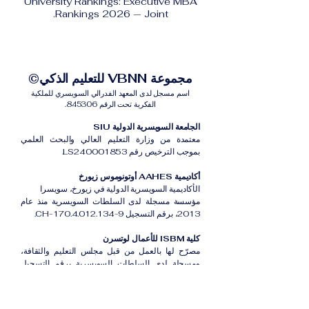
University Rankings: Executive MBA
Rankings 2026 — Joint.
مجموعة VBNN للتعليم الذكي©
اسم مسجل لدى المعهد الفدرالي السويسري للملكية
الفكرية تحت الرقم 845306.
الجامعة السويسرية الدولية SIU
معتمدة من وزارة التعليم العالي والبحث العلمي
بموجب الترخيص رقم LS240001853.
أكاديمية AAHES أوتونوموس زيورخ
الأكاديمية السويسرية الدولية في زيورخ، سويسرا
مؤسسة مسجلة لدى السلطات السويسرية منذ عام
2013، برقم التسجيل CH-170.4.012.134-9.
كلية ISBM للأعمال لوتسرن
مصرّح لها بالعمل من قبل مجلس التعليم والثقافة،
ومسجلة لدى السلطات السويسرية برقم التسجيل
CH-100.3.802.225-0.
أكاديمية ISB دبي