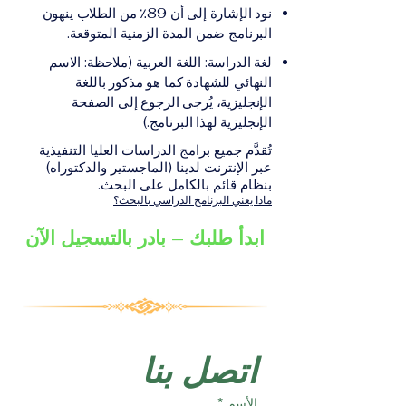
على الشهادة أو الدرجة
الإلكترونيقد يُطلب تقديم
نود الإشارة إلى أن 89٪ من الطلاب ينهون
الأكاديمية المناسبة للبرنامج،
مستندات إضافية حسب
البرنامج ضمن المدة الزمنية المتوقعة.
والتي تصدر عن المؤسسة
البرنامج والمؤسسة التعليمية
لغة الدراسة: اللغة العربية (ملاحظة: الاسم
التعليمية المسؤولة عن تقديم
المسؤولة عن تقديمه.
النهائي للشهادة كما هو مذكور باللغة
البرنامج ضمن شبكة VBNN
الإنجليزية، يُرجى الرجوع إلى الصفحة
Smart Education Group.
الإنجليزية لهذا البرنامج.)
تُقدَّم جميع برامج الدراسات العليا التنفيذية
عبر الإنترنت لدينا (الماجستير والدكتوراه)
بنظام قائم بالكامل على البحث.
ماذا يعني البرنامج الدراسي بالبحث؟
ابدأ طلبك – بادر بالتسجيل الآن
اتصل بنا
الأسم
*