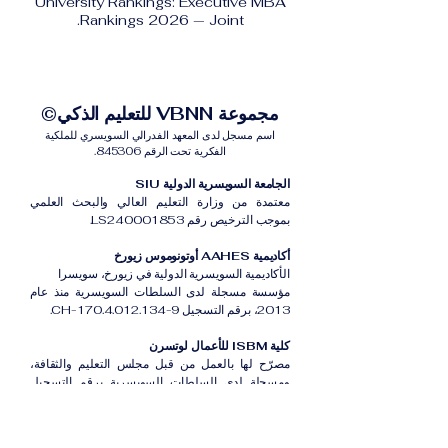
University Rankings: Executive MBA
Rankings 2026 — Joint.
مجموعة VBNN للتعليم الذكي©
اسم مسجل لدى المعهد الفدرالي السويسري للملكية
الفكرية تحت الرقم 845306.
الجامعة السويسرية الدولية SIU
معتمدة من وزارة التعليم العالي والبحث العلمي
بموجب الترخيص رقم LS240001853.
أكاديمية AAHES أوتونوموس زيورخ
الأكاديمية السويسرية الدولية في زيورخ، سويسرا
مؤسسة مسجلة لدى السلطات السويسرية منذ عام
2013، برقم التسجيل CH-170.4.012.134-9.
كلية ISBM للأعمال لوتسرن
مصرّح لها بالعمل من قبل مجلس التعليم والثقافة،
ومسجلة لدى السلطات السويسرية برقم التسجيل
CH-100.3.802.225-0.
أكاديمية ISB دبي