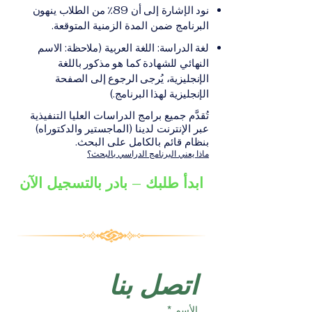
على الشهادة أو الدرجة
الإلكترونيقد يُطلب تقديم
نود الإشارة إلى أن 89٪ من الطلاب ينهون
الأكاديمية المناسبة للبرنامج،
مستندات إضافية حسب
البرنامج ضمن المدة الزمنية المتوقعة.
والتي تصدر عن المؤسسة
البرنامج والمؤسسة التعليمية
لغة الدراسة: اللغة العربية (ملاحظة: الاسم
التعليمية المسؤولة عن تقديم
المسؤولة عن تقديمه.
النهائي للشهادة كما هو مذكور باللغة
البرنامج ضمن شبكة VBNN
الإنجليزية، يُرجى الرجوع إلى الصفحة
Smart Education Group.
الإنجليزية لهذا البرنامج.)
تُقدَّم جميع برامج الدراسات العليا التنفيذية
عبر الإنترنت لدينا (الماجستير والدكتوراه)
بنظام قائم بالكامل على البحث.
ماذا يعني البرنامج الدراسي بالبحث؟
ابدأ طلبك – بادر بالتسجيل الآن
اتصل بنا
الأسم
*