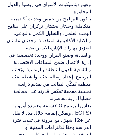
وفهم ديناميكيات الأسواق في روسيا والدول 
المجاورة.
يتكون البرنامج من خمس وحدات أكاديمية 
متكاملة: وحدتان بحثيتان تركزان على مناهج 
البحث العلمي، والتحليل الكمي والنوعي، 
والكتابة الأكاديمية المتقدمة؛ وحدتان عامتان 
لتعزيز مهارات الإدارة الاستراتيجية، 
والقيادة، وصنع القرار؛ ووحدة تخصصية في 
إدارة الأعمال ضمن السياقات الاقتصادية 
والثقافية للدول الناطقة بالروسية. ويُختتم 
البرنامج بإعداد رسالة بحثية وأنشطة بحثية 
منظمة تُمكّن الطالب من تقديم دراسة 
تحليلية معمقة تعكس قدرته على معالجة 
قضايا إدارية معاصرة.
يعادل البرنامج 60 ساعة معتمدة أوروبية 
(ECTS)، ويمكن إتمامه خلال مدة لا تقل 
عن +12 شهرًا، مع مرونة في تمديد فترة 
الدراسة وفقًا للالتزامات المهنية أو 
الشخصية. ويعتمد البرنامج على نموذج 