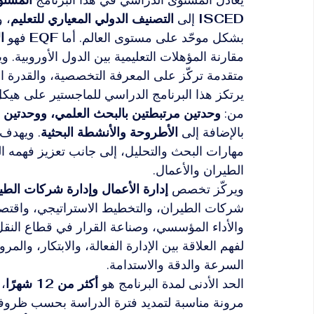
ISCED
 إلى 
التصنيف الدولي المعياري للتعليم
، 
بشكل موحّد على مستوى العالم. أما 
EQF
 فهو 
ا
مقارنة المؤهلات التعليمية بين الدول الأوروبية. و
متقدمة تركّز على المعرفة التخصصية، والقدرة البحث
يرتكز هذا البرنامج الدراسي للماجستير على هيك
من: 
وحدتين مرتبطتين بالبحث العلمي، ووحدتين
بالإضافة إلى 
الأطروحة والأنشطة البحثية
. ويهدف 
مهارات البحث والتحليل، إلى جانب تعزيز فهمه الع
الطيران والأعمال.
ويركّز تخصص 
إدارة الأعمال وإدارة شركات الطي
شركات الطيران، والتخطيط الاستراتيجي، واقتصاد
والأداء المؤسسي، وصناعة القرار في قطاع النقل 
لفهم العلاقة بين الإدارة الفعالة، والابتكار، وال
السرعة والدقة والاستدامة.
الحد الأدنى لمدة البرنامج هو 
أكثر من 12 شهرًا
، 
مرونة مناسبة لتمديد فترة الدراسة بحسب ظروفهم