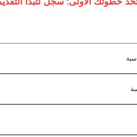
تخذ خطوتك الأولى: سجل لتبدأ التقديم
لأعمال
ماجستير في الإدارة التنفيذية
 الفاخرة العالمية
للرفاهية
سية
:اضغط هنا للاطلاع على خيارات الرسوم ونظام الاشتراك الدراسي.تبد
سة
يتم تقديم هذا البرنامج بنظام التعليم عبر الإنترنت بن
 وقت الدراسة.كما يمكن للطلاب المشاركة في حفل التخرج في سويسرا