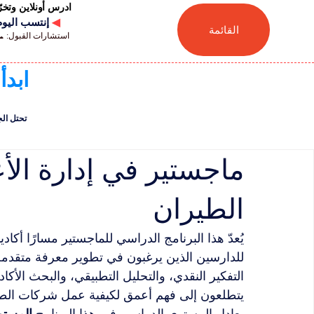
ادرس أونلاين وتخ
◀
إنتسب اليوم للجامعة
القائمة
استشارات القبول: 📞 41446880041
ابدأ
تحتل الجامعة السويسر
ماجستير في إدارة الأ
الطيران
للدارسين الذين يرغبون في تطوير معرفة متقدمة
التفكير النقدي، والتحليل التطبيقي، والبحث الأك
يتطلعون إلى فهم أعمق لكيفية عمل شركات الطيرا
يعادل المستوى الدراسي في هذا البرنامج 
المستوى ا