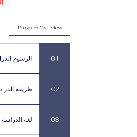
ا
Program Overview
ماجستير في إدارة العلامات
ماجستير في ا
التجارية المرموقة والاتصال
والاستراتيجيات
01
الرسوم الدرا
الرسوم الدراسية
499 يورو شهرياً، وذلك حسب البرنامج ومستوى الدعم الأكاديمي الذي يختاره الطالب.
02
طريقة الدرا
بمرونة في تنظيم
03
لغة الدراسة
لموافقة التأشيرة وأنظمة السفر.
يتم تقديم البرنامج باللغة العربية.