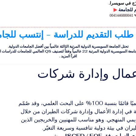
رّج في سويسرا.
▶
00
 طلب التقديم للدراسة - إنتسب للجا
تحتل الجامعة السويسرية الدولية المرتبة الثالثة عالمياً بين أفضل الجامعات الدولية.
ية الدولية المرتبة 22 عالمياً وفقاً لتصنيف QS العالمي للجامعات للدراسات التنفيذية
اقرأ المزيد
.
عمال وإدارة شركات
يُعدّ هذا البرنامج الدراسي للماجستير مسارًا أكاديميًا قائمًا بنسبة 100% على البحث العلمي، وقد صُمّم 
 في إدارة الأعمال وإدارة شركات الطيران من خلال 
اديمي المنهجي. وهو مناسب للمهنيين والخريجين الذين 
ن في بيئة دولية تنافسية وسريعة التغيّر.
لسابع وفق ISCED / EQF
. ويشير 