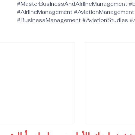
#MasterBusinessAndAirlineManagement
#B
#AirlineManagement
#AviationManagement
#BusinessManagement
#AviationStudies
#