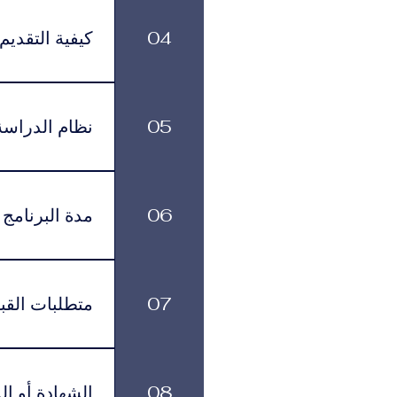
04
كيفية التقديم
يمكن تقديم طلب ا
زيارتها في عدد م
05
نظام الدراسة
القبول بمساعدتك خلال جميع مراحل التقديم والتسجيل.
يتم تقديم البرا
تناسبهم، مع الاستمرار في الوصول إلى الموارد الأكاديمية وخدمات الدعم.
06
مدة البرنامج
لكل برنامج مدة د
بالوتيرة التي تناسبهم، مع الاستمرار في الاشتراك الشهري الفعّال طوال فترة الدراسة.
07
متطلبات القب
يجب على المتقدم
يلي:مؤ
08
الشهادة أو ال
نموذج التقديم الإلكترونيقد يُطلب تقديم مستندات إضافية حسب البرنامج والمؤسسة التعليمية المسؤولة عن تقديمه.