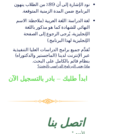
على الشهادة أو الدرجة
الإلكترونيقد يُطلب تقديم
نود الإشارة إلى أن 89٪ من الطلاب ينهون
الأكاديمية المناسبة للبرنامج،
مستندات إضافية حسب
البرنامج ضمن المدة الزمنية المتوقعة.
والتي تصدر عن المؤسسة
البرنامج والمؤسسة التعليمية
لغة الدراسة: اللغة العربية (ملاحظة: الاسم
التعليمية المسؤولة عن تقديم
المسؤولة عن تقديمه.
النهائي للشهادة كما هو مذكور باللغة
البرنامج ضمن شبكة VBNN
الإنجليزية، يُرجى الرجوع إلى الصفحة
Smart Education Group.
الإنجليزية لهذا البرنامج.)
تُقدَّم جميع برامج الدراسات العليا التنفيذية
عبر الإنترنت لدينا (الماجستير والدكتوراه)
بنظام قائم بالكامل على البحث.
ماذا يعني البرنامج الدراسي بالبحث؟
ابدأ طلبك – بادر بالتسجيل الآن
اتصل بنا
الأسم
*