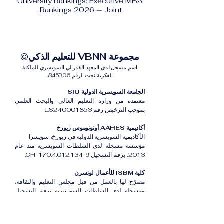
University Rankings: Executive MBA
Rankings 2026 — Joint.
مجموعة VBNN للتعليم الذكي©
اسم مسجل لدى المعهد الفدرالي السويسري للملكية
الفكرية تحت الرقم 845306.
الجامعة السويسرية الدولية SIU
معتمدة من وزارة التعليم العالي والبحث العلمي
بموجب الترخيص رقم LS240001853.
أكاديمية AAHES أوتونوموس زيورخ
الأكاديمية السويسرية الدولية في زيورخ، سويسرا
مؤسسة مسجلة لدى السلطات السويسرية منذ عام
2013، برقم التسجيل CH-170.4.012.134-9.
كلية ISBM للأعمال لوتسرن
مصرّح لها بالعمل من قبل مجلس التعليم والثقافة،
ومسجلة لدى السلطات السويسرية برقم التسجيل
CH-100.3.802.225-0.
أكاديمية ISB دبي