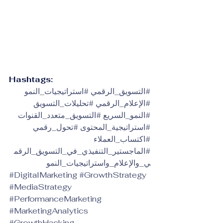
Hashtags:
#التسويق_الرقمي
#استراتيجيات_النمو
#الإعلام_الرقمي
#تحليلات_التسويق
#النمو_السريع
#التسويق_متعدد_القنوات
#استراتيجية_المحتوى
#تحول_رقمي
#اكتساب_العملاء
#الماجستير_التنفيذي_في_التسويق_الرقم
ي_والإعلام_واستراتيجيات_النمو
#DigitalMarketing
#GrowthStrategy
#MediaStrategy
#PerformanceMarketing
#MarketingAnalytics
#GrowthHacking