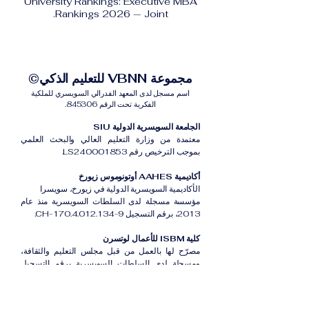
University Rankings: Executive MBA
Rankings 2026 — Joint.
مجموعة VBNN للتعليم الذكي©
اسم مسجل لدى المعهد الفدرالي السويسري للملكية
الفكرية تحت الرقم 845306.
الجامعة السويسرية الدولية SIU
معتمدة من وزارة التعليم العالي والبحث العلمي
بموجب الترخيص رقم LS240001853.
أكاديمية AAHES أوتونوموس زيورخ
الأكاديمية السويسرية الدولية في زيورخ، سويسرا
مؤسسة مسجلة لدى السلطات السويسرية منذ عام
2013، برقم التسجيل CH-170.4.012.134-9.
كلية ISBM للأعمال لوتسرن
مصرّح لها بالعمل من قبل مجلس التعليم والثقافة،
ومسجلة لدى السلطات السويسرية برقم التسجيل
CH-100.3.802.225-0.
أكاديمية ISB دبي