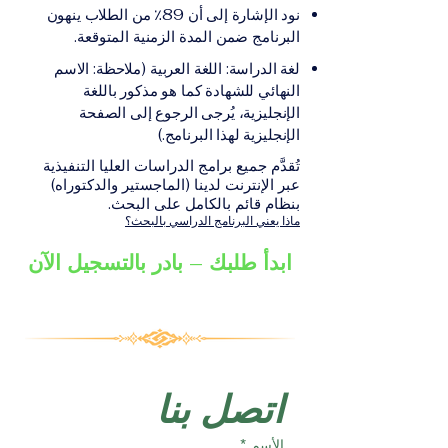
على الشهادة أو الدرجة
الإلكترونيقد يُطلب تقديم
نود الإشارة إلى أن 89٪ من الطلاب ينهون
الأكاديمية المناسبة للبرنامج،
مستندات إضافية حسب
البرنامج ضمن المدة الزمنية المتوقعة.
والتي تصدر عن المؤسسة
البرنامج والمؤسسة التعليمية
لغة الدراسة: اللغة العربية (ملاحظة: الاسم
التعليمية المسؤولة عن تقديم
المسؤولة عن تقديمه.
النهائي للشهادة كما هو مذكور باللغة
البرنامج ضمن شبكة VBNN
الإنجليزية، يُرجى الرجوع إلى الصفحة
Smart Education Group.
الإنجليزية لهذا البرنامج.)
تُقدَّم جميع برامج الدراسات العليا التنفيذية
عبر الإنترنت لدينا (الماجستير والدكتوراه)
بنظام قائم بالكامل على البحث.
ماذا يعني البرنامج الدراسي بالبحث؟
ابدأ طلبك – بادر بالتسجيل الآن
اتصل بنا
الأسم
*