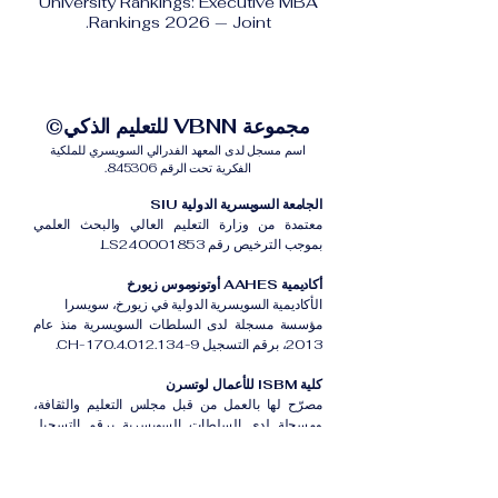
University Rankings: Executive MBA
Rankings 2026 — Joint.
مجموعة VBNN للتعليم الذكي©
اسم مسجل لدى المعهد الفدرالي السويسري للملكية
الفكرية تحت الرقم 845306.
الجامعة السويسرية الدولية SIU
معتمدة من وزارة التعليم العالي والبحث العلمي
بموجب الترخيص رقم LS240001853.
أكاديمية AAHES أوتونوموس زيورخ
الأكاديمية السويسرية الدولية في زيورخ، سويسرا
مؤسسة مسجلة لدى السلطات السويسرية منذ عام
2013، برقم التسجيل CH-170.4.012.134-9.
كلية ISBM للأعمال لوتسرن
مصرّح لها بالعمل من قبل مجلس التعليم والثقافة،
ومسجلة لدى السلطات السويسرية برقم التسجيل
CH-100.3.802.225-0.
أكاديمية ISB دبي