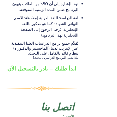
على الشهادة أو الدرجة
الإلكترونيقد يُطلب تقديم
نود الإشارة إلى أن 89٪ من الطلاب ينهون
الأكاديمية المناسبة للبرنامج،
مستندات إضافية حسب
البرنامج ضمن المدة الزمنية المتوقعة.
والتي تصدر عن المؤسسة
البرنامج والمؤسسة التعليمية
لغة الدراسة: اللغة العربية (ملاحظة: الاسم
التعليمية المسؤولة عن تقديم
المسؤولة عن تقديمه.
النهائي للشهادة كما هو مذكور باللغة
البرنامج ضمن شبكة VBNN
الإنجليزية، يُرجى الرجوع إلى الصفحة
Smart Education Group.
الإنجليزية لهذا البرنامج.)
تُقدَّم جميع برامج الدراسات العليا التنفيذية
عبر الإنترنت لدينا (الماجستير والدكتوراه)
بنظام قائم بالكامل على البحث.
ماذا يعني البرنامج الدراسي بالبحث؟
ابدأ طلبك – بادر بالتسجيل الآن
اتصل بنا
الأسم
*