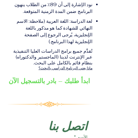
على الشهادة أو الدرجة
الإلكترونيقد يُطلب تقديم
نود الإشارة إلى أن 89٪ من الطلاب ينهون
الأكاديمية المناسبة للبرنامج،
مستندات إضافية حسب
البرنامج ضمن المدة الزمنية المتوقعة.
والتي تصدر عن المؤسسة
البرنامج والمؤسسة التعليمية
لغة الدراسة: اللغة العربية (ملاحظة: الاسم
التعليمية المسؤولة عن تقديم
المسؤولة عن تقديمه.
النهائي للشهادة كما هو مذكور باللغة
البرنامج ضمن شبكة VBNN
الإنجليزية، يُرجى الرجوع إلى الصفحة
Smart Education Group.
الإنجليزية لهذا البرنامج.)
تُقدَّم جميع برامج الدراسات العليا التنفيذية
عبر الإنترنت لدينا (الماجستير والدكتوراه)
بنظام قائم بالكامل على البحث.
ماذا يعني البرنامج الدراسي بالبحث؟
ابدأ طلبك – بادر بالتسجيل الآن
اتصل بنا
الأسم
*