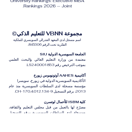
University Rankings: Executive MBA
Rankings 2026 — Joint.
مجموعة VBNN للتعليم الذكي©
اسم مسجل لدى المعهد الفدرالي السويسري للملكية
الفكرية تحت الرقم 845306.
الجامعة السويسرية الدولية SIU
معتمدة من وزارة التعليم العالي والبحث العلمي
بموجب الترخيص رقم LS240001853.
أكاديمية AAHES أوتونوموس زيورخ
الأكاديمية السويسرية الدولية في زيورخ، سويسرا
مؤسسة مسجلة لدى السلطات السويسرية منذ عام
2013، برقم التسجيل CH-170.4.012.134-9.
كلية ISBM للأعمال لوتسرن
مصرّح لها بالعمل من قبل مجلس التعليم والثقافة،
ومسجلة لدى السلطات السويسرية برقم التسجيل
CH-100.3.802.225-0.
أكاديمية ISB دبي