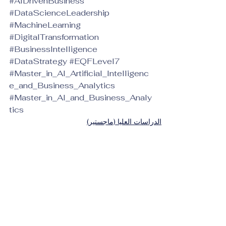
#AIDrivenBusiness
#DataScienceLeadership
#MachineLearning
#DigitalTransformation
#BusinessIntelligence
#DataStrategy
#EQFLevel7
#Master_in_AI_Artificial_Intelligenc
e_and_Business_Analytics
#Master_in_AI_and_Business_Analy
tics
الدراسات العليا (ماجستير)