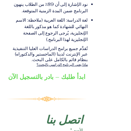
على الشهادة أو الدرجة
الإلكترونيقد يُطلب تقديم
نود الإشارة إلى أن 89٪ من الطلاب ينهون
الأكاديمية المناسبة للبرنامج،
مستندات إضافية حسب
البرنامج ضمن المدة الزمنية المتوقعة.
والتي تصدر عن المؤسسة
البرنامج والمؤسسة التعليمية
لغة الدراسة: اللغة العربية (ملاحظة: الاسم
التعليمية المسؤولة عن تقديم
المسؤولة عن تقديمه.
النهائي للشهادة كما هو مذكور باللغة
البرنامج ضمن شبكة VBNN
الإنجليزية، يُرجى الرجوع إلى الصفحة
Smart Education Group.
الإنجليزية لهذا البرنامج.)
تُقدَّم جميع برامج الدراسات العليا التنفيذية
عبر الإنترنت لدينا (الماجستير والدكتوراه)
بنظام قائم بالكامل على البحث.
ماذا يعني البرنامج الدراسي بالبحث؟
ابدأ طلبك – بادر بالتسجيل الآن
اتصل بنا
الأسم
*