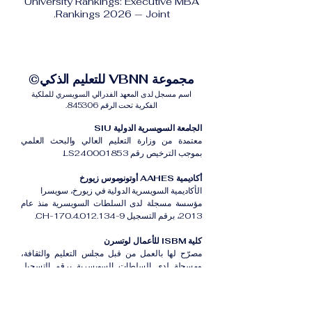
University Rankings: Executive MBA
Rankings 2026 — Joint.
مجموعة VBNN للتعليم الذكي©
اسم مسجل لدى المعهد الفدرالي السويسري للملكية
الفكرية تحت الرقم 845306.
الجامعة السويسرية الدولية SIU
معتمدة من وزارة التعليم العالي والبحث العلمي
بموجب الترخيص رقم LS240001853.
أكاديمية AAHES أوتونوموس زيورخ
الأكاديمية السويسرية الدولية في زيورخ، سويسرا
مؤسسة مسجلة لدى السلطات السويسرية منذ عام
2013، برقم التسجيل CH-170.4.012.134-9.
كلية ISBM للأعمال لوتسرن
مصرّح لها بالعمل من قبل مجلس التعليم والثقافة،
ومسجلة لدى السلطات السويسرية برقم التسجيل
CH-100.3.802.225-0.
أكاديمية ISB دبي