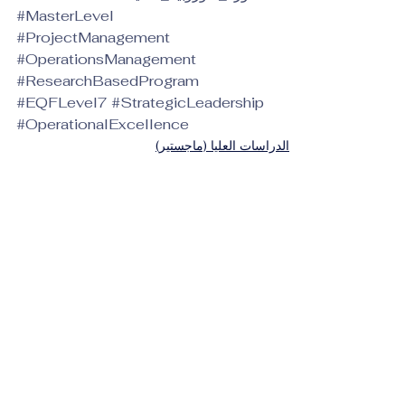
#MasterLevel
#ProjectManagement
#OperationsManagement
#ResearchBasedProgram
#EQFLevel7
#StrategicLeadership
#OperationalExcellence
الدراسات العليا (ماجستير)