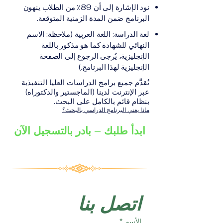
على الشهادة أو الدرجة
الإلكترونيقد يُطلب تقديم
نود الإشارة إلى أن 89٪ من الطلاب ينهون
الأكاديمية المناسبة للبرنامج،
مستندات إضافية حسب
البرنامج ضمن المدة الزمنية المتوقعة.
والتي تصدر عن المؤسسة
البرنامج والمؤسسة التعليمية
لغة الدراسة: اللغة العربية (ملاحظة: الاسم
التعليمية المسؤولة عن تقديم
المسؤولة عن تقديمه.
النهائي للشهادة كما هو مذكور باللغة
البرنامج ضمن شبكة VBNN
الإنجليزية، يُرجى الرجوع إلى الصفحة
Smart Education Group.
الإنجليزية لهذا البرنامج.)
تُقدَّم جميع برامج الدراسات العليا التنفيذية
عبر الإنترنت لدينا (الماجستير والدكتوراه)
بنظام قائم بالكامل على البحث.
ماذا يعني البرنامج الدراسي بالبحث؟
ابدأ طلبك – بادر بالتسجيل الآن
اتصل بنا
الأسم
*