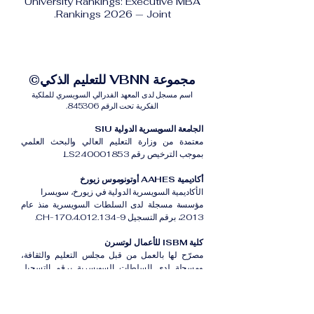
University Rankings: Executive MBA
Rankings 2026 — Joint.
مجموعة VBNN للتعليم الذكي©
اسم مسجل لدى المعهد الفدرالي السويسري للملكية
الفكرية تحت الرقم 845306.
الجامعة السويسرية الدولية SIU
معتمدة من وزارة التعليم العالي والبحث العلمي
بموجب الترخيص رقم LS240001853.
أكاديمية AAHES أوتونوموس زيورخ
الأكاديمية السويسرية الدولية في زيورخ، سويسرا
مؤسسة مسجلة لدى السلطات السويسرية منذ عام
2013، برقم التسجيل CH-170.4.012.134-9.
كلية ISBM للأعمال لوتسرن
مصرّح لها بالعمل من قبل مجلس التعليم والثقافة،
ومسجلة لدى السلطات السويسرية برقم التسجيل
CH-100.3.802.225-0.
أكاديمية ISB دبي