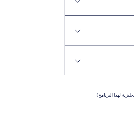
كن للطلاب إكمال البرنامج
 المتطلبات الأساسية عادةً ما
نيةالسيرة الذاتية (CV)تعبئة
اديمية المناسبة للبرنامج،
يزية لهذا البرنامج.)