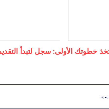
تخذ خطوتك الأولى: سجل لتبدأ التقديم
أعمال
دكتوراه في الإدارة التنفيذية
لرفاهية العالمية
للفخامة
سية