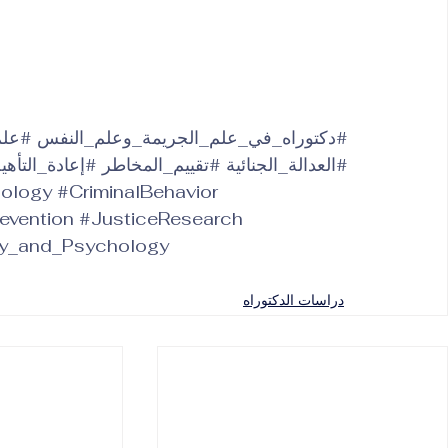
#دكتوراه_في_علم_الجريمة_وعلم_النفس
#علم
#العدالة_الجنائية
#تقييم_المخاطر
#إعادة_التأهي
hology
#CriminalBehavior
evention
#JusticeResearch
gy_and_Psychology
دراسات الدكتوراه