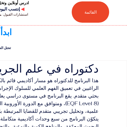
ادرس أونلاين وتخ
◀
إنتسب اليوم للجامعة
القائمة
استشارات القبول: 📞 41446880041
ابدأ
تحتل الجامعة السويسر
دكتوراه في علم الجر
هذا البرنامج للدكتوراه هو مسار أكاديمي قائم با
الراغبين في تعميق الفهم العلمي للسلوك الإجر
بحثي متقدم. يقع البرنامج في مستوى دراسي يعاد
(EQF Level 8)، ومتوافق مع الدورة الأو
علمية، وتحليل تجريبي متقدم للقضايا المرتبطة بال
يتكوّن البرنامج من سبع وحدات أكاديمية متكاملة
البحوث المعمّقة، والمناهج الكمية والنوعية، والت