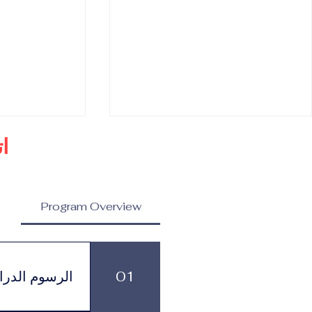
ا
Program Overview
برنامج الدكتوراه في إدارة
الدكتوراه في 
واتصال العلامات التجارية
واستراتيجيات ا
01
الرسوم الدرا
المرموقة