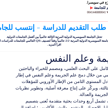
رّج في سويسرا.
▶
00
 طلب التقديم للدراسة - إنتسب للجا
تحتل الجامعة السويسرية الدولية المرتبة الثالثة عالمياً بين أفضل الجامعات الدولية.
ية الدولية المرتبة 22 عالمياً وفقاً لتصنيف QS العالمي للجامعات للدراسات التنفيذية
اقرأ المزيد
.
يمة وعلم النفس
لكامل على البحث العلمي، ومصمم للخبراء والباحثين 
امي من خلال دمج علم الجريمة وعلم النفس في إطار 
ل المستوى الثامن من الإطار الأوروبي للمؤهلات 
روبية الثالثة، ويركّز على إنتاج معرفة أصلية، وتطوير نظريات 
جريمة والعدالة.
، تشمل أربع وحدات بحثية متقدمة تُعنى بتصميم 
حليل الإحصائي المتقدم، والنشر الأكاديمي؛ إضافة إلى 