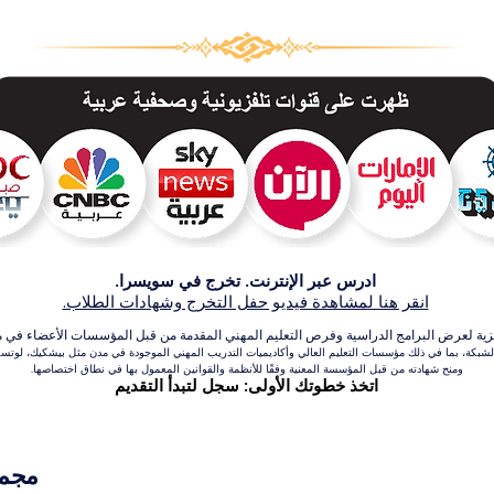
ادرس عبر الإنترنت. تخرج في سويسرا.
انقر هنا لمشاهدة فيديو حفل التخرج وشهادات الطلاب.
عرض البرامج الدراسية وفرص التعليم المهني المقدمة من قبل المؤسسات الأعضاء في مجموعة VBNN للتعلي
بكة، بما في ذلك مؤسسات التعليم العالي وأكاديميات التدريب المهني الموجودة في مدن مثل بيشكيك، لوتسرن،
ومنح شهادته من قبل المؤسسة المعنية وفقًا للأنظمة والقوانين المعمول بها في نطاق اختصاصها.
اتخذ خطوتك الأولى: سجل لتبدأ التقديم
مجموعة VBNN 