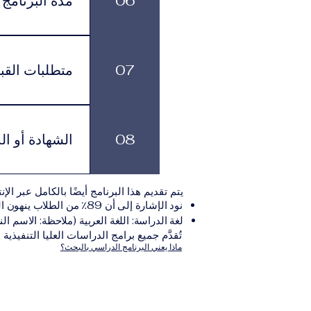
06
مدة البرنامج
لكل برنامج مدة د
بالوتيرة التي تناسبهم، مع الاستمرار في الاشتراك الشهري الفعّال طوال فترة الدراسة.
07
متطلبات القب
يجب على المتقدم
يلي:مؤ
08
الشهادة أو ال
نموذج التقديم الإلكترونيقد يُطلب تقديم مستندات إضافية حسب البرنامج والمؤسسة التعليمية المسؤولة عن تقديمه.
بعد استكمال جميع
يتم تقديم هذا البرنامج أيضًا بالكامل عبر الإن
والتي تصدر عن المؤسسة التعليمية المسؤولة ع
نود الإشارة إلى أن 89٪ من الطلاب ينهون البرنامج ضمن المدة الزمنية المتوقعة.
لغة الدراسة: اللغة العربية (ملاحظة: الاسم الن
تُقدَّم جميع برامج الدراسات العليا التنفيذية
ماذا يعني البرنامج الدراسي بالبحث؟