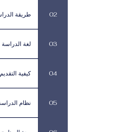
الرسوم الدراسية
499 يورو شهرياً، وذلك حسب البرنامج ومستوى الدعم الأكاديمي الذي يختاره الطالب.
02
طريقة الدرا
بمرونة في تنظيم
03
لغة الدراسة
لموافقة التأشيرة وأنظمة السفر.
يتم تقديم البرنامج باللغة العربية.
04
كيفية التقديم
يمكن تقديم طلب ا
زيارتها في عدد م
05
نظام الدراسة
القبول بمساعدتك خلال جميع مراحل التقديم والتسجيل.
يتم تقديم البرا
تناسبهم، مع الاستمرار في الوصول إلى الموارد الأكاديمية وخدمات الدعم.