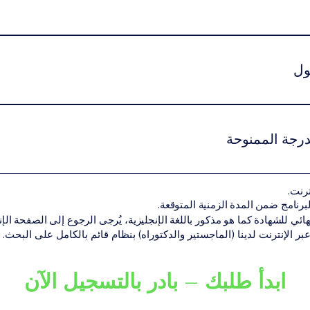
راسة دنيا إلزامية تختلف حسب المستوى الأكاديمي وطبيعة البرنامج.يم
ول
ين استيفاء شروط القبول الأكاديمية الخاصة بمستوى البرنامج.قد تشمل
هل أكاديمي سابق مناسب لمستوى البرنامجنسخة من جواز السفر أو الهوية الوط
درجة الممنوحة
 المتطلبات الأكاديمية بنجاح، يحصل الطالب على الشهادة أو الدرجة الأك
ترنت.
ن تقديم البرنامج ضمن شبكة VBNN Smart Education Group.
هائي للشهادة كما هو مذكور باللغة الإنجليزية، يُرجى الرجوع إلى الصفحة الإنجل
 عبر الإنترنت لدينا (الماجستير والدكتوراه) بنظام قائم بالكامل على البحث.
ابدأ طلبك – بادر بالتسجيل الآن