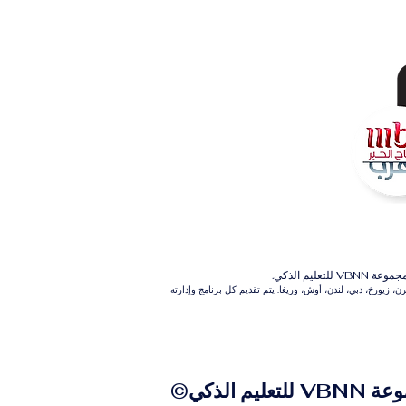
م الذكي.
 زيورخ، دبي، لندن، أوش، وريغا. يتم تقديم كل برنامج وإدارته
للتعليم الذكي©