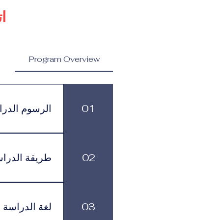
ا
Program Overview
برنامج الدكتوراه في إدارة
الدكتوراه في 
واتصال العلامات التجارية
واستراتيجيات ا
01
الرسوم الدرا
المرموقة
الرسوم الدراسية
499 يورو شهرياً، وذلك حسب البرنامج ومستوى الدعم الأكاديمي الذي يختاره الطالب.
02
طريقة الدرا
بمرونة في تنظيم
03
لغة الدراسة
لموافقة التأشيرة وأنظمة السفر.