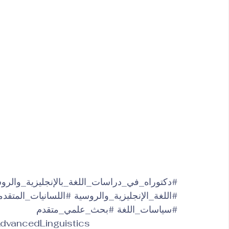
#دكتوراه_في_دراسات_اللغة_بالإنجليزية_والرو
#اللغة_الإنجليزية_والروسية
#اللسانيات_المتقدم
#سياسات_اللغة
#بحث_علمي_متقدم
dvancedLinguistics