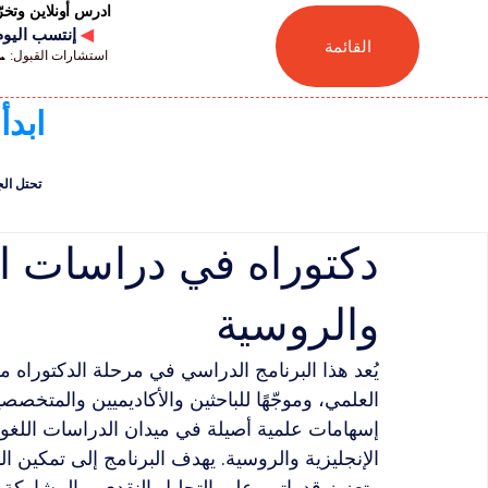
ادرس أونلاين وتخ
◀
إنتسب اليوم للجامعة
القائمة
استشارات القبول: 📞 41446880041
ابدأ
تحتل الجامعة السويسر
دكتوراه في دراسات الل
والروسية
يُعد هذا البرنامج الدراسي في مرحلة الدكتوراه مسار
العلمي، وموجّهًا للباحثين والأكاديميين والمتخص
إسهامات علمية أصيلة في ميدان الدراسات اللغوية
الإنجليزية والروسية. يهدف البرنامج إلى تمكين 
وتعزيز قدراتهم على التحليل النقدي، والمشاركة ا