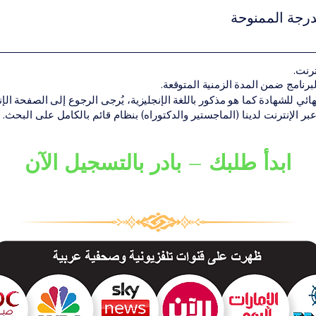
هل أكاديمي سابق مناسب لمستوى البرنامجنسخة من جواز السفر أو الهوية الوط
درجة الممنوحة
 المتطلبات الأكاديمية بنجاح، يحصل الطالب على الشهادة أو الدرجة الأك
ترنت.
ن تقديم البرنامج ضمن شبكة VBNN Smart Education Group.
هائي للشهادة كما هو مذكور باللغة الإنجليزية، يُرجى الرجوع إلى الصفحة الإنجل
 عبر الإنترنت لدينا (الماجستير والدكتوراه) بنظام قائم بالكامل على البحث.
ابدأ طلبك – بادر بالتسجيل الآن