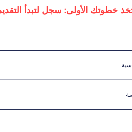
تخذ خطوتك الأولى: سجل لتبدأ التقديم
أعمال
دكتوراه في الإدارة التنفيذية
لرفاهية العالمية
للفخامة
سية
:اضغط هنا للاطلاع على خيارات الرسوم ونظام الاشتراك الدراسي.تبد
سة
يتم تقديم هذا البرنامج بنظام التعليم عبر الإنترنت بن
 وقت الدراسة.كما يمكن للطلاب المشاركة في حفل التخرج في سويسرا