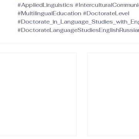
#AppliedLinguistics
#InterculturalCommuni
#MultilingualEducation
#DoctorateLevel
#Doctorate_in_Language_Studies_with_En
#DoctorateLanguageStudiesEnglishRussia