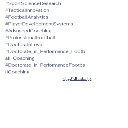
#SportScienceResearch
#TacticalInnovation
#FootballAnalytics
#PlayerDevelopmentSystems
#AdvancedCoaching
#ProfessionalFootball
#DoctorateLevel
#Doctorate_in_Performance_Footb
all_Coaching
#Doctorate_in_PerformanceFootba
llCoaching
دراسات الدكتوراه