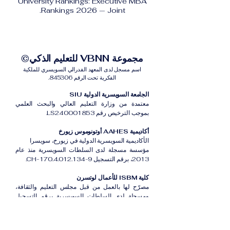
University Rankings: Executive MBA
Rankings 2026 — Joint.
مجموعة VBNN للتعليم الذكي©
اسم مسجل لدى المعهد الفدرالي السويسري للملكية
الفكرية تحت الرقم 845306.
الجامعة السويسرية الدولية SIU
معتمدة من وزارة التعليم العالي والبحث العلمي
بموجب الترخيص رقم LS240001853.
أكاديمية AAHES أوتونوموس زيورخ
الأكاديمية السويسرية الدولية في زيورخ، سويسرا
مؤسسة مسجلة لدى السلطات السويسرية منذ عام
2013، برقم التسجيل CH-170.4.012.134-9.
كلية ISBM للأعمال لوتسرن
مصرّح لها بالعمل من قبل مجلس التعليم والثقافة،
ومسجلة لدى السلطات السويسرية برقم التسجيل
CH-100.3.802.225-0.
أكاديمية ISB دبي