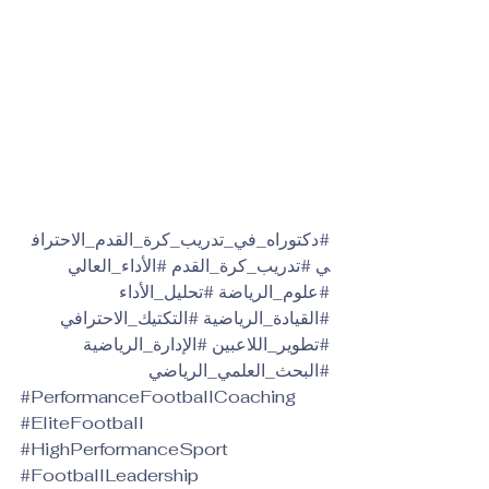
#دكتوراه_في_تدريب_كرة_القدم_الاحتراف
ي
#تدريب_كرة_القدم
#الأداء_العالي
#علوم_الرياضة
#تحليل_الأداء
#القيادة_الرياضية
#التكتيك_الاحترافي
#تطوير_اللاعبين
#الإدارة_الرياضية
#البحث_العلمي_الرياضي
#PerformanceFootballCoaching
#EliteFootball
#HighPerformanceSport
#FootballLeadership