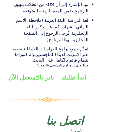
على الشهادة أو الدرجة
الإلكترونيقد يُطلب تقديم
نود الإشارة إلى أن 89٪ من الطلاب ينهون
الأكاديمية المناسبة للبرنامج،
مستندات إضافية حسب
البرنامج ضمن المدة الزمنية المتوقعة.
والتي تصدر عن المؤسسة
البرنامج والمؤسسة التعليمية
لغة الدراسة: اللغة العربية (ملاحظة: الاسم
التعليمية المسؤولة عن تقديم
المسؤولة عن تقديمه.
النهائي للشهادة كما هو مذكور باللغة
البرنامج ضمن شبكة VBNN
الإنجليزية، يُرجى الرجوع إلى الصفحة
Smart Education Group.
الإنجليزية لهذا البرنامج.)
تُقدَّم جميع برامج الدراسات العليا التنفيذية
عبر الإنترنت لدينا (الماجستير والدكتوراه)
بنظام قائم بالكامل على البحث.
ماذا يعني البرنامج الدراسي بالبحث؟
ابدأ طلبك – بادر بالتسجيل الآن
اتصل بنا
الأسم
*