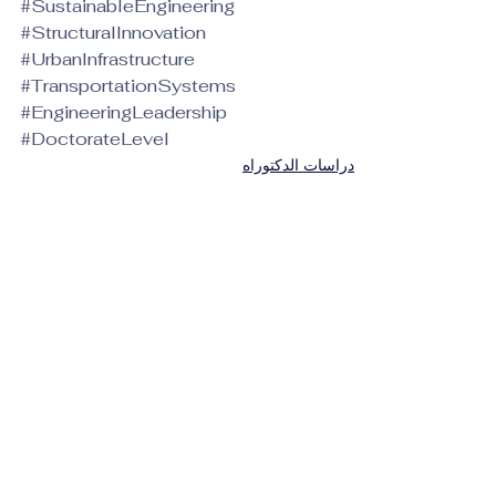
#SustainableEngineering
#StructuralInnovation
#UrbanInfrastructure
#TransportationSystems
#EngineeringLeadership
#DoctorateLevel
دراسات الدكتوراه