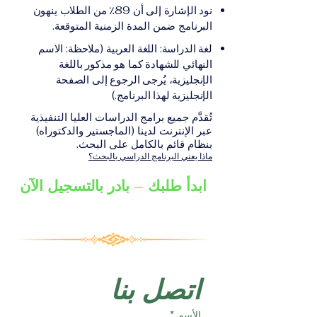
على الشهادة أو الدرجة
الإلكترونيقد يُطلب تقديم
نود الإشارة إلى أن 89٪ من الطلاب ينهون
الأكاديمية المناسبة للبرنامج،
مستندات إضافية حسب
البرنامج ضمن المدة الزمنية المتوقعة.
والتي تصدر عن المؤسسة
البرنامج والمؤسسة التعليمية
لغة الدراسة: اللغة العربية (ملاحظة: الاسم
التعليمية المسؤولة عن تقديم
المسؤولة عن تقديمه.
النهائي للشهادة كما هو مذكور باللغة
البرنامج ضمن شبكة VBNN
الإنجليزية، يُرجى الرجوع إلى الصفحة
Smart Education Group.
الإنجليزية لهذا البرنامج.)
تُقدَّم جميع برامج الدراسات العليا التنفيذية
عبر الإنترنت لدينا (الماجستير والدكتوراه)
بنظام قائم بالكامل على البحث.
ماذا يعني البرنامج الدراسي بالبحث؟
ابدأ طلبك – بادر بالتسجيل الآن
اتصل بنا
الأسم
*