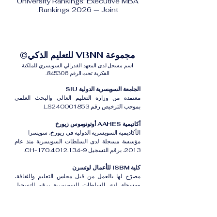
University Rankings: Executive MBA
Rankings 2026 — Joint.
مجموعة VBNN للتعليم الذكي©
اسم مسجل لدى المعهد الفدرالي السويسري للملكية
الفكرية تحت الرقم 845306.
الجامعة السويسرية الدولية SIU
معتمدة من وزارة التعليم العالي والبحث العلمي
بموجب الترخيص رقم LS240001853.
أكاديمية AAHES أوتونوموس زيورخ
الأكاديمية السويسرية الدولية في زيورخ، سويسرا
مؤسسة مسجلة لدى السلطات السويسرية منذ عام
2013، برقم التسجيل CH-170.4.012.134-9.
كلية ISBM للأعمال لوتسرن
مصرّح لها بالعمل من قبل مجلس التعليم والثقافة،
ومسجلة لدى السلطات السويسرية برقم التسجيل
CH-100.3.802.225-0.
أكاديمية ISB دبي