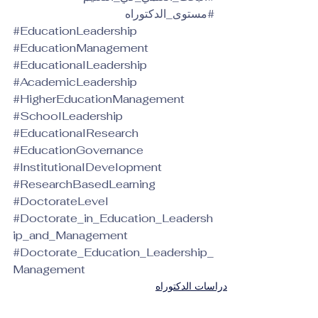
#مستوى_الدكتوراه
#EducationLeadership
#EducationManagement
#EducationalLeadership
#AcademicLeadership
#HigherEducationManagement
#SchoolLeadership
#EducationalResearch
#EducationGovernance
#InstitutionalDevelopment
#ResearchBasedLearning
#DoctorateLevel
#Doctorate_in_Education_Leadersh
ip_and_Management
#Doctorate_Education_Leadership_
Management
دراسات الدكتوراه