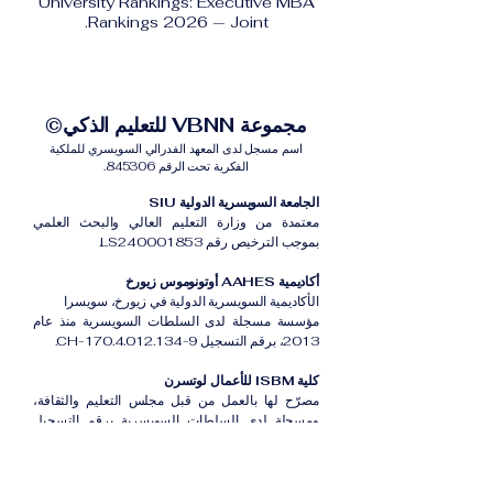
University Rankings: Executive MBA
Rankings 2026 — Joint.
مجموعة VBNN للتعليم الذكي©
اسم مسجل لدى المعهد الفدرالي السويسري للملكية
الفكرية تحت الرقم 845306.
الجامعة السويسرية الدولية SIU
معتمدة من وزارة التعليم العالي والبحث العلمي
بموجب الترخيص رقم LS240001853.
أكاديمية AAHES أوتونوموس زيورخ
الأكاديمية السويسرية الدولية في زيورخ، سويسرا
مؤسسة مسجلة لدى السلطات السويسرية منذ عام
2013، برقم التسجيل CH-170.4.012.134-9.
كلية ISBM للأعمال لوتسرن
مصرّح لها بالعمل من قبل مجلس التعليم والثقافة،
ومسجلة لدى السلطات السويسرية برقم التسجيل
CH-100.3.802.225-0.
أكاديمية ISB دبي