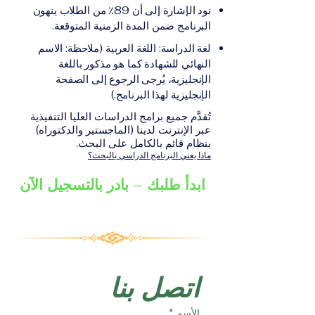
على الشهادة أو الدرجة
الإلكترونيقد يُطلب تقديم
نود الإشارة إلى أن 89٪ من الطلاب ينهون
الأكاديمية المناسبة للبرنامج،
مستندات إضافية حسب
البرنامج ضمن المدة الزمنية المتوقعة.
والتي تصدر عن المؤسسة
البرنامج والمؤسسة التعليمية
لغة الدراسة: اللغة العربية (ملاحظة: الاسم
التعليمية المسؤولة عن تقديم
المسؤولة عن تقديمه.
النهائي للشهادة كما هو مذكور باللغة
البرنامج ضمن شبكة VBNN
الإنجليزية، يُرجى الرجوع إلى الصفحة
Smart Education Group.
الإنجليزية لهذا البرنامج.)
تُقدَّم جميع برامج الدراسات العليا التنفيذية
عبر الإنترنت لدينا (الماجستير والدكتوراه)
بنظام قائم بالكامل على البحث.
ماذا يعني البرنامج الدراسي بالبحث؟
ابدأ طلبك – بادر بالتسجيل الآن
اتصل بنا
الأسم
*