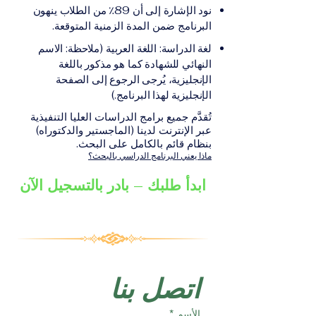
على الشهادة أو الدرجة
الإلكترونيقد يُطلب تقديم
نود الإشارة إلى أن 89٪ من الطلاب ينهون
الأكاديمية المناسبة للبرنامج،
مستندات إضافية حسب
البرنامج ضمن المدة الزمنية المتوقعة.
والتي تصدر عن المؤسسة
البرنامج والمؤسسة التعليمية
لغة الدراسة: اللغة العربية (ملاحظة: الاسم
التعليمية المسؤولة عن تقديم
المسؤولة عن تقديمه.
النهائي للشهادة كما هو مذكور باللغة
البرنامج ضمن شبكة VBNN
الإنجليزية، يُرجى الرجوع إلى الصفحة
Smart Education Group.
الإنجليزية لهذا البرنامج.)
تُقدَّم جميع برامج الدراسات العليا التنفيذية
عبر الإنترنت لدينا (الماجستير والدكتوراه)
بنظام قائم بالكامل على البحث.
ماذا يعني البرنامج الدراسي بالبحث؟
ابدأ طلبك – بادر بالتسجيل الآن
اتصل بنا
الأسم
*