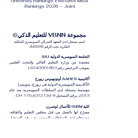
University Rankings: Executive MBA
Rankings 2026 — Joint.
مجموعة VBNN للتعليم الذكي©
اسم مسجل لدى المعهد الفدرالي السويسري للملكية
الفكرية تحت الرقم 845306.
الجامعة السويسرية الدولية SIU
معتمدة من وزارة التعليم العالي والبحث العلمي
بموجب الترخيص رقم LS240001853.
أكاديمية AAHES أوتونوموس زيورخ
الأكاديمية السويسرية الدولية في زيورخ، سويسرا
مؤسسة مسجلة لدى السلطات السويسرية منذ عام
2013، برقم التسجيل CH-170.4.012.134-9.
كلية ISBM للأعمال لوتسرن
مصرّح لها بالعمل من قبل مجلس التعليم والثقافة،
ومسجلة لدى السلطات السويسرية برقم التسجيل
CH-100.3.802.225-0.
أكاديمية ISB دبي