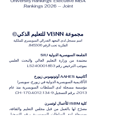
University Rankings: Executive MBA
Rankings 2026 — Joint.
مجموعة VBNN للتعليم الذكي©
اسم مسجل لدى المعهد الفدرالي السويسري للملكية
الفكرية تحت الرقم 845306.
الجامعة السويسرية الدولية SIU
معتمدة من وزارة التعليم العالي والبحث العلمي
بموجب الترخيص رقم LS240001853.
أكاديمية AAHES أوتونوموس زيورخ
الأكاديمية السويسرية الدولية في زيورخ، سويسرا
مؤسسة مسجلة لدى السلطات السويسرية منذ عام
2013، برقم التسجيل CH-170.4.012.134-9.
كلية ISBM للأعمال لوتسرن
مصرّح لها بالعمل من قبل مجلس التعليم والثقافة،
ومسجلة لدى السلطات السويسرية برقم التسجيل
CH-100.3.802.225-0.
أكاديمية ISB دبي