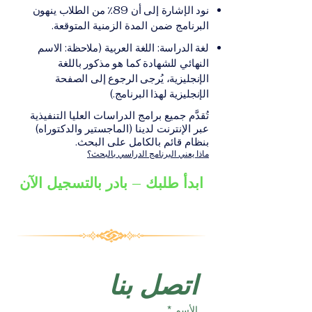
على الشهادة أو الدرجة
الإلكترونيقد يُطلب تقديم
نود الإشارة إلى أن 89٪ من الطلاب ينهون
الأكاديمية المناسبة للبرنامج،
مستندات إضافية حسب
البرنامج ضمن المدة الزمنية المتوقعة.
والتي تصدر عن المؤسسة
البرنامج والمؤسسة التعليمية
لغة الدراسة: اللغة العربية (ملاحظة: الاسم
التعليمية المسؤولة عن تقديم
المسؤولة عن تقديمه.
النهائي للشهادة كما هو مذكور باللغة
البرنامج ضمن شبكة VBNN
الإنجليزية، يُرجى الرجوع إلى الصفحة
Smart Education Group.
الإنجليزية لهذا البرنامج.)
تُقدَّم جميع برامج الدراسات العليا التنفيذية
عبر الإنترنت لدينا (الماجستير والدكتوراه)
بنظام قائم بالكامل على البحث.
ماذا يعني البرنامج الدراسي بالبحث؟
ابدأ طلبك – بادر بالتسجيل الآن
اتصل بنا
الأسم
*