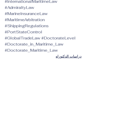
#InternationalMaritimeLaw
#AdmiraltyLaw
#MarineInsuranceLaw
#MaritimeArbitration
#ShippingRegulations
#PortStateControl
#GlobalTradeLaw
#DoctorateLevel
#Doctorate_in_Maritime_Law
#Doctorate_Maritime_Law
دراسات الدكتوراه