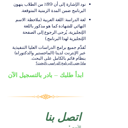
على الشهادة أو الدرجة
الإلكترونيقد يُطلب تقديم
نود الإشارة إلى أن 89٪ من الطلاب ينهون
الأكاديمية المناسبة للبرنامج،
مستندات إضافية حسب
البرنامج ضمن المدة الزمنية المتوقعة.
والتي تصدر عن المؤسسة
البرنامج والمؤسسة التعليمية
لغة الدراسة: اللغة العربية (ملاحظة: الاسم
التعليمية المسؤولة عن تقديم
المسؤولة عن تقديمه.
النهائي للشهادة كما هو مذكور باللغة
البرنامج ضمن شبكة VBNN
الإنجليزية، يُرجى الرجوع إلى الصفحة
Smart Education Group.
الإنجليزية لهذا البرنامج.)
تُقدَّم جميع برامج الدراسات العليا التنفيذية
عبر الإنترنت لدينا (الماجستير والدكتوراه)
بنظام قائم بالكامل على البحث.
ماذا يعني البرنامج الدراسي بالبحث؟
ابدأ طلبك – بادر بالتسجيل الآن
اتصل بنا
الأسم
*