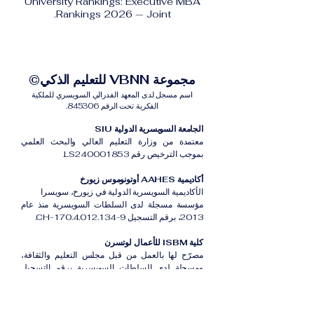
University Rankings: Executive MBA
Rankings 2026 — Joint.
مجموعة VBNN للتعليم الذكي©
اسم مسجل لدى المعهد الفدرالي السويسري للملكية
الفكرية تحت الرقم 845306.
الجامعة السويسرية الدولية SIU
معتمدة من وزارة التعليم العالي والبحث العلمي
بموجب الترخيص رقم LS240001853.
أكاديمية AAHES أوتونوموس زيورخ
الأكاديمية السويسرية الدولية في زيورخ، سويسرا
مؤسسة مسجلة لدى السلطات السويسرية منذ عام
2013، برقم التسجيل CH-170.4.012.134-9.
كلية ISBM للأعمال لوتسرن
مصرّح لها بالعمل من قبل مجلس التعليم والثقافة،
ومسجلة لدى السلطات السويسرية برقم التسجيل
CH-100.3.802.225-0.
أكاديمية ISB دبي