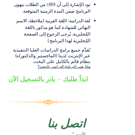
على الشهادة أو الدرجة
الإلكترونيقد يُطلب تقديم
نود الإشارة إلى أن 89٪ من الطلاب ينهون
الأكاديمية المناسبة للبرنامج،
مستندات إضافية حسب
البرنامج ضمن المدة الزمنية المتوقعة.
والتي تصدر عن المؤسسة
البرنامج والمؤسسة التعليمية
لغة الدراسة: اللغة العربية (ملاحظة: الاسم
التعليمية المسؤولة عن تقديم
المسؤولة عن تقديمه.
النهائي للشهادة كما هو مذكور باللغة
البرنامج ضمن شبكة VBNN
الإنجليزية، يُرجى الرجوع إلى الصفحة
Smart Education Group.
الإنجليزية لهذا البرنامج.)
تُقدَّم جميع برامج الدراسات العليا التنفيذية
عبر الإنترنت لدينا (الماجستير والدكتوراه)
بنظام قائم بالكامل على البحث.
ماذا يعني البرنامج الدراسي بالبحث؟
ابدأ طلبك – بادر بالتسجيل الآن
اتصل بنا
الأسم
*