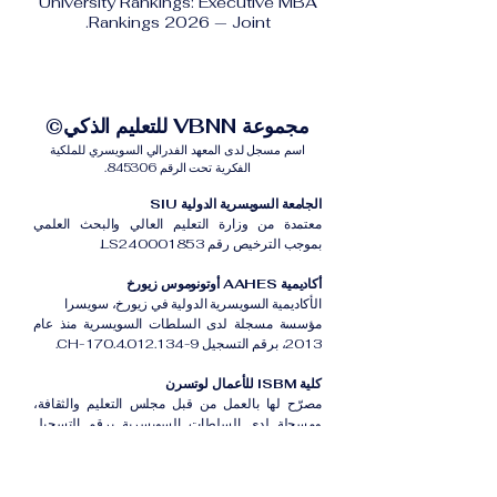
University Rankings: Executive MBA
Rankings 2026 — Joint.
مجموعة VBNN للتعليم الذكي©
اسم مسجل لدى المعهد الفدرالي السويسري للملكية
الفكرية تحت الرقم 845306.
الجامعة السويسرية الدولية SIU
معتمدة من وزارة التعليم العالي والبحث العلمي
بموجب الترخيص رقم LS240001853.
أكاديمية AAHES أوتونوموس زيورخ
الأكاديمية السويسرية الدولية في زيورخ، سويسرا
مؤسسة مسجلة لدى السلطات السويسرية منذ عام
2013، برقم التسجيل CH-170.4.012.134-9.
كلية ISBM للأعمال لوتسرن
مصرّح لها بالعمل من قبل مجلس التعليم والثقافة،
ومسجلة لدى السلطات السويسرية برقم التسجيل
CH-100.3.802.225-0.
أكاديمية ISB دبي