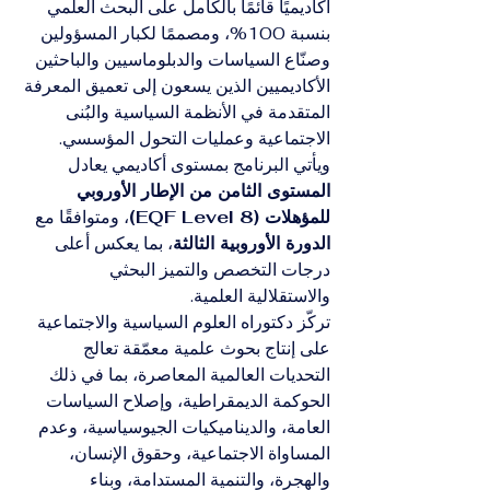
أكاديميًا قائمًا بالكامل على البحث العلمي 
بنسبة 100%، ومصممًا لكبار المسؤولين 
وصنّاع السياسات والدبلوماسيين والباحثين 
الأكاديميين الذين يسعون إلى تعميق المعرفة 
المتقدمة في الأنظمة السياسية والبُنى 
الاجتماعية وعمليات التحول المؤسسي. 
ويأتي البرنامج بمستوى أكاديمي يعادل 
المستوى الثامن من الإطار الأوروبي 
للمؤهلات (EQF Level 8)
، ومتوافقًا مع 
الدورة الأوروبية الثالثة
، بما يعكس أعلى 
درجات التخصص والتميز البحثي 
والاستقلالية العلمية.
تركّز دكتوراه العلوم السياسية والاجتماعية 
على إنتاج بحوث علمية معمّقة تعالج 
التحديات العالمية المعاصرة، بما في ذلك 
الحوكمة الديمقراطية، وإصلاح السياسات 
العامة، والديناميكيات الجيوسياسية، وعدم 
المساواة الاجتماعية، وحقوق الإنسان، 
والهجرة، والتنمية المستدامة، وبناء 