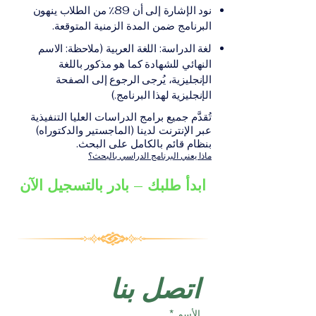
على الشهادة أو الدرجة
الإلكترونيقد يُطلب تقديم
نود الإشارة إلى أن 89٪ من الطلاب ينهون
الأكاديمية المناسبة للبرنامج،
مستندات إضافية حسب
البرنامج ضمن المدة الزمنية المتوقعة.
والتي تصدر عن المؤسسة
البرنامج والمؤسسة التعليمية
لغة الدراسة: اللغة العربية (ملاحظة: الاسم
التعليمية المسؤولة عن تقديم
المسؤولة عن تقديمه.
النهائي للشهادة كما هو مذكور باللغة
البرنامج ضمن شبكة VBNN
الإنجليزية، يُرجى الرجوع إلى الصفحة
Smart Education Group.
الإنجليزية لهذا البرنامج.)
تُقدَّم جميع برامج الدراسات العليا التنفيذية
عبر الإنترنت لدينا (الماجستير والدكتوراه)
بنظام قائم بالكامل على البحث.
ماذا يعني البرنامج الدراسي بالبحث؟
ابدأ طلبك – بادر بالتسجيل الآن
اتصل بنا
الأسم
*