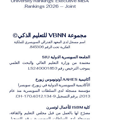
University Rankings: Executive MBA
Rankings 2026 — Joint.
مجموعة VBNN للتعليم الذكي©
اسم مسجل لدى المعهد الفدرالي السويسري للملكية
الفكرية تحت الرقم 845306.
الجامعة السويسرية الدولية SIU
معتمدة من وزارة التعليم العالي والبحث العلمي
بموجب الترخيص رقم LS240001853.
أكاديمية AAHES أوتونوموس زيورخ
الأكاديمية السويسرية الدولية في زيورخ، سويسرا
مؤسسة مسجلة لدى السلطات السويسرية منذ عام
2013، برقم التسجيل CH-170.4.012.134-9.
كلية ISBM للأعمال لوتسرن
مصرّح لها بالعمل من قبل مجلس التعليم والثقافة،
ومسجلة لدى السلطات السويسرية برقم التسجيل
CH-100.3.802.225-0.
أكاديمية ISB دبي