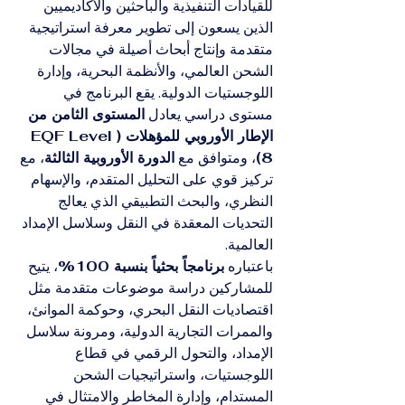
للقيادات التنفيذية والباحثين والأكاديميين 
الذين يسعون إلى تطوير معرفة استراتيجية 
متقدمة وإنتاج أبحاث أصيلة في مجالات 
الشحن العالمي، والأنظمة البحرية، وإدارة 
اللوجستيات الدولية. يقع البرنامج في 
مستوى دراسي يعادل 
المستوى الثامن من 
الإطار الأوروبي للمؤهلات (EQF Level 
8)
، ومتوافق مع 
الدورة الأوروبية الثالثة
، مع 
تركيز قوي على التحليل المتقدم، والإسهام 
النظري، والبحث التطبيقي الذي يعالج 
التحديات المعقدة في النقل وسلاسل الإمداد 
العالمية.
باعتباره 
برنامجاً بحثياً بنسبة 100%
، يتيح 
للمشاركين دراسة موضوعات متقدمة مثل 
اقتصاديات النقل البحري، وحوكمة الموانئ، 
والممرات التجارية الدولية، ومرونة سلاسل 
الإمداد، والتحول الرقمي في قطاع 
اللوجستيات، واستراتيجيات الشحن 
المستدام، وإدارة المخاطر والامتثال في 