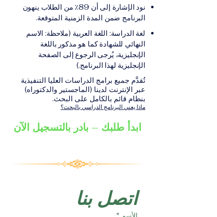
على الشهادة أو الدرجة
الإلكترونيقد يُطلب تقديم
نود الإشارة إلى أن 89٪ من الطلاب ينهون
الأكاديمية المناسبة للبرنامج،
مستندات إضافية حسب
البرنامج ضمن المدة الزمنية المتوقعة.
والتي تصدر عن المؤسسة
البرنامج والمؤسسة التعليمية
لغة الدراسة: اللغة العربية (ملاحظة: الاسم
التعليمية المسؤولة عن تقديم
المسؤولة عن تقديمه.
النهائي للشهادة كما هو مذكور باللغة
البرنامج ضمن شبكة VBNN
الإنجليزية، يُرجى الرجوع إلى الصفحة
Smart Education Group.
الإنجليزية لهذا البرنامج.)
تُقدَّم جميع برامج الدراسات العليا التنفيذية
عبر الإنترنت لدينا (الماجستير والدكتوراه)
بنظام قائم بالكامل على البحث.
ماذا يعني البرنامج الدراسي بالبحث؟
ابدأ طلبك – بادر بالتسجيل الآن
اتصل بنا
الأسم
*