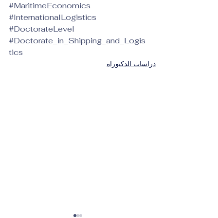
#MaritimeEconomics
#InternationalLogistics
#DoctorateLevel
#Doctorate_in_Shipping_and_Logis
tics
دراسات الدكتوراه