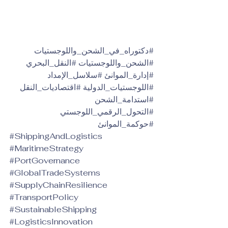
#دكتوراه_في_الشحن_واللوجستيات
#الشحن_واللوجستيات
#النقل_البحري
#إدارة_الموانئ
#سلاسل_الإمداد
#اللوجستيات_الدولية
#اقتصاديات_النقل
#استدامة_الشحن
#التحول_الرقمي_اللوجستي
#حوكمة_الموانئ
#ShippingAndLogistics
#MaritimeStrategy
#PortGovernance
#GlobalTradeSystems
#SupplyChainResilience
#TransportPolicy
#SustainableShipping
#LogisticsInnovation