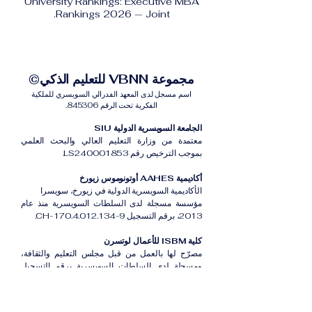
University Rankings: Executive MBA
Rankings 2026 — Joint.
مجموعة VBNN للتعليم الذكي©
اسم مسجل لدى المعهد الفدرالي السويسري للملكية
الفكرية تحت الرقم 845306.
الجامعة السويسرية الدولية SIU
معتمدة من وزارة التعليم العالي والبحث العلمي
بموجب الترخيص رقم LS240001853.
أكاديمية AAHES أوتونوموس زيورخ
الأكاديمية السويسرية الدولية في زيورخ، سويسرا
مؤسسة مسجلة لدى السلطات السويسرية منذ عام
2013، برقم التسجيل CH-170.4.012.134-9.
كلية ISBM للأعمال لوتسرن
مصرّح لها بالعمل من قبل مجلس التعليم والثقافة،
ومسجلة لدى السلطات السويسرية برقم التسجيل
CH-100.3.802.225-0.
أكاديمية ISB دبي