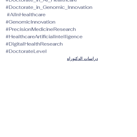
#Doctorate_in_Genomic_Innovation
#AIInHealthcare
#GenomicInnovation
#PrecisionMedicineResearch
#HealthcareArtificialIntelligence
#DigitalHealthResearch
#DoctorateLevel
دراسات الدكتوراه