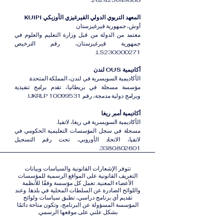
262425649888.
المعهد التربوي الدولي القيرغيزي الأوزبكي KUIPI
أوش، جمهورية قيرغيزستان
معتمد من الدولة من قبل وزارة التعليم والعلوم في
جمهورية قيرغيزستان، رقم الترخيص
LS230000271.
أكاديمية OUS لندن
الأكاديمية السويسرية في لندن، المملكة المتحدة.
مؤسسة مسجلة في بريطانيا، تقدم برامج تنفيذية
وبرامج دولية مدمجة، رقم UKRLP 10099531.
أكاديمية أمبر ريغا
الأكاديمية السويسرية في ريغا، لاتفيا.
مسجلة في سجل المؤسسات التعليمية الحكومي في
لاتفيا، الاتحاد الأوروبي، تحت رقم التسجيل
3380802601.
تتوفر الإشعارات القانونية والسياسات وبيانات
التعريف القانونية على المواقع الرسمية للمؤسسات
الأعضاء المعنية. تعمل كل مؤسسة وفقًا للأنظمة
واللوائح الصادرة عن السلطات المحلية في بلدها. وعند
تقديم أي برنامج دراسي، تطبق سياسات ولوائح
المؤسسة المسؤولة عن البرنامج، وتكون متاحة دائمًا
بشكل علني على موقعها الرسمي.