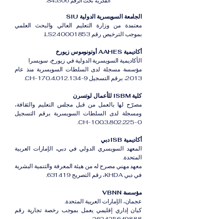
الفكرية تحت الرقم 845306.
الجامعة السويسرية الدولية SIU
معتمدة من وزارة التعليم العالي والبحث العلمي
بموجب الترخيص رقم LS240001853.
أكاديمية AAHES أوتونوموس زيورخ
الأكاديمية السويسرية الدولية في زيورخ، سويسرا
مؤسسة مسجلة لدى السلطات السويسرية منذ عام
2013، برقم التسجيل CH-170.4.012.134-9.
كلية ISBM للأعمال لوتسرن
مصرّح لها بالعمل من قبل مجلس التعليم والثقافة،
ومسجلة لدى السلطات السويسرية برقم التسجيل
CH-100.3.802.225-0.
أكاديمية ISB دبي
المعهد السويسري الدولي في دبي، الإمارات العربية
المتحدة.
معهد مهني مصرح له من هيئة المعرفة والتنمية البشرية
في دبي KHDA، رقم التصريح 631419.
مؤسسة VBNN
عجمان، الإمارات العربية المتحدة.
كيان إداري إقليمي يعمل بموجب رخصة تجارية رقم