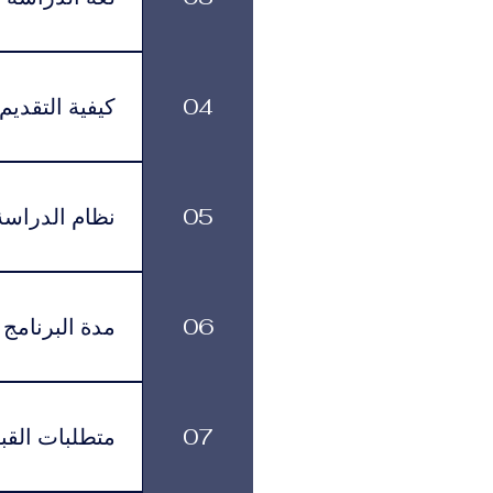
لموافقة التأشيرة وأنظمة السفر.
يتم تقديم البرنامج باللغة العربية.
04
كيفية التقديم
يمكن تقديم طلب ا
زيارتها في عدد م
05
نظام الدراسة
القبول بمساعدتك خلال جميع مراحل التقديم والتسجيل.
يتم تقديم البرا
تناسبهم، مع الاستمرار في الوصول إلى الموارد الأكاديمية وخدمات الدعم.
06
مدة البرنامج
لكل برنامج مدة د
بالوتيرة التي تناسبهم، مع الاستمرار في الاشتراك الشهري الفعّال طوال فترة الدراسة.
07
متطلبات القب