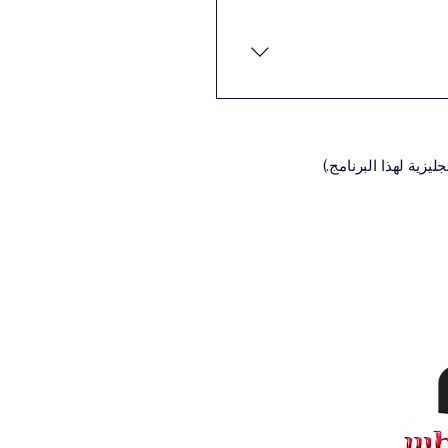
 المتطلبات الأساسية عادةً ما
نيةالسيرة الذاتية (CV)تعبئة
اديمية المناسبة للبرنامج،
يزية لهذا البرنامج.)