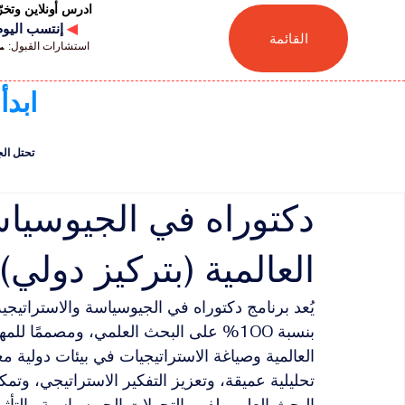
ادرس أونلاين وتخ
◀
إنتسب اليوم للجامعة
القائمة
استشارات القبول: 📞 41446880041
ابدأ
تحتل الجامعة السويسر
دكتوراه في الجيوسياس
العالمية (بتركيز دولي)
يُعد برنامج دكتوراه في الجيوسياسة والاستراتيجية ال
بنسبة 100% على البحث العلمي، ومصممًا ل
العالمية وصياغة الاستراتيجيات في بيئات دولية م
تحليلية عميقة، وتعزيز التفكير الاستراتيجي، وت
البحث العلمي لفهم التحولات الجيوسياسية والتأثير