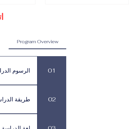
ا
Program Overview
برنامج الدكتوراه في إدارة
الدكتوراه في 
واتصال العلامات التجارية
واستراتيجيات ا
01
الرسوم الدرا
المرموقة
الرسوم الدراسية
499 يورو شهرياً، وذلك حسب البرنامج ومستوى الدعم الأكاديمي الذي يختاره الطالب.
02
طريقة الدرا
بمرونة في تنظيم
03
لغة الدراسة