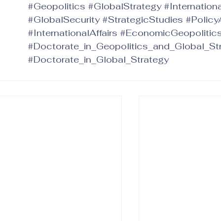
#Geopolitics
#GlobalStrategy
#Internation
#GlobalSecurity
#StrategicStudies
#Policy
#InternationalAffairs
#EconomicGeopolitic
#Doctorate_in_Geopolitics_and_Global_St
#Doctorate_in_Global_Strategy