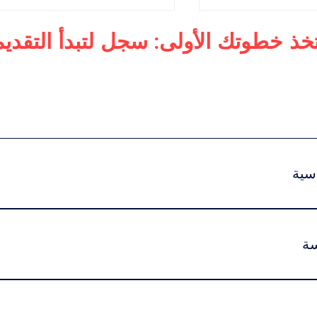
تخذ خطوتك الأولى: سجل لتبدأ التقديم
أعمال
دكتوراه في الإدارة التنفيذية
لرفاهية العالمية
للفخامة
سية
:اضغط هنا للاطلاع على خيارات الرسوم ونظام الاشتراك الدراسي.تبد
سة
يتم تقديم هذا البرنامج بنظام التعليم عبر الإنترنت بن
 وقت الدراسة.كما يمكن للطلاب المشاركة في حفل التخرج في سويسرا