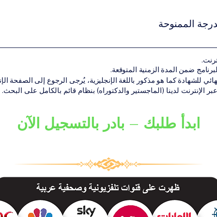
ين استيفاء شروط القبول الأكاديمية الخاصة بمستوى البرنامج.قد تشمل
هل أكاديمي سابق مناسب لمستوى البرنامجنسخة من جواز السفر أو الهوية الوط
درجة الممنوحة
 المتطلبات الأكاديمية بنجاح، يحصل الطالب على الشهادة أو الدرجة الأك
ترنت.
ن تقديم البرنامج ضمن شبكة VBNN Smart Education Group.
هائي للشهادة كما هو مذكور باللغة الإنجليزية، يُرجى الرجوع إلى الصفحة الإنجل
 عبر الإنترنت لدينا (الماجستير والدكتوراه) بنظام قائم بالكامل على البحث.
ابدأ طلبك – بادر بالتسجيل الآن