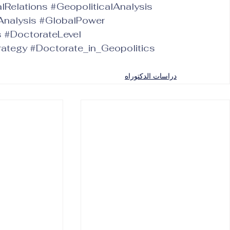
alRelations
#GeopoliticalAnalysis
Analysis
#GlobalPower
s
#DoctorateLevel
rategy
#Doctorate_in_Geopolitics
دراسات الدكتوراه