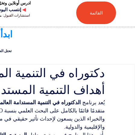
ادرس أونلاين وتخ
◀
إنتسب اليوم للجامعة
القائمة
استشارات القبول: 📞 41446880041
ابدأ
تحتل الجامعة السويسر
دكتوراه في التنمية الم
أهداف التنمية المستدا
يُعد برنامج 
الدكتوراه في التنمية المستدامة العالم
والخبراء الذين يسعون لإحداث تأثير حقيقي في م
والإقليمية والدولية.
يأتي هذا البرنامج في مستوى يعادل 
المستوى الثامن 