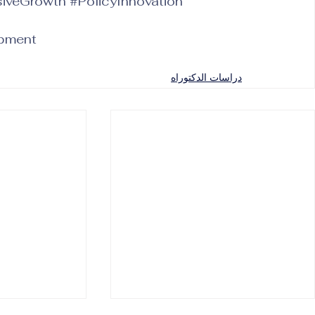
siveGrowth
#PolicyInnovation
opment
دراسات الدكتوراه