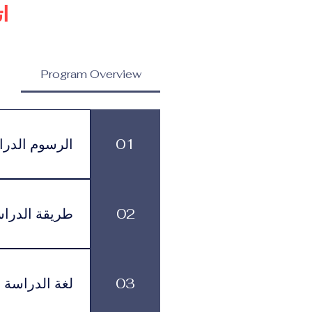
ا
Program Overview
برنامج الدكتوراه في إدارة
الدكتوراه في 
واتصال العلامات التجارية
واستراتيجيات ا
01
الرسوم الدرا
المرموقة
الرسوم الدراسية
499 يورو شهرياً، وذلك حسب البرنامج ومستوى الدعم الأكاديمي الذي يختاره الطالب.
02
طريقة الدرا
بمرونة في تنظيم
03
لغة الدراسة
لموافقة التأشيرة وأنظمة السفر.