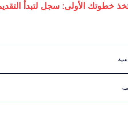
تخذ خطوتك الأولى: سجل لتبدأ التقديم
أعمال
دكتوراه في الإدارة التنفيذية
لرفاهية العالمية
للفخامة
سية
:اضغط هنا للاطلاع على خيارات الرسوم ونظام الاشتراك الدراسي.تبد
سة
يتم تقديم هذا البرنامج بنظام التعليم عبر الإنترنت بن
 وقت الدراسة.كما يمكن للطلاب المشاركة في حفل التخرج في سويسرا