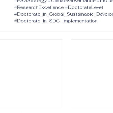
#ESGStrategy
#ClimateGovernance
#Inclu
#ResearchExcellence
#DoctorateLevel
#Doctorate_in_Global_Sustainable_Devel
#Doctorate_in_SDG_Implementation