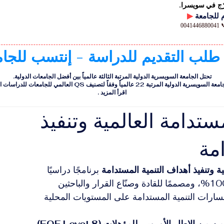
رّج في سويسرا.
▶
00
 طلب التقديم للدراسة - إنتسب للجا
تحتل الجامعة السويسرية الدولية المرتبة الثالثة عالمياً بين أفضل الجامعات الدولية.
ية الدولية المرتبة 22 عالمياً وفقاً لتصنيف QS العالمي للجامعات للدراسات التنفيذية
اقرأ المزيد
.
ستدامة العالمية وتنفيذ
مة
ية وتنفيذ أهداف التنمية المستدامة
 برنامجًا دراسيًا 
متقدمًا قائمًا بالكامل على البحث العلمي بنسبة 100%، ومصممًا للقادة وصنّاع القرار والباحثين 
سارات التنمية المستدامة على المستويات المحلية 
من الإطار الأوروبي للمؤهلات (EQF Level 8)
، 