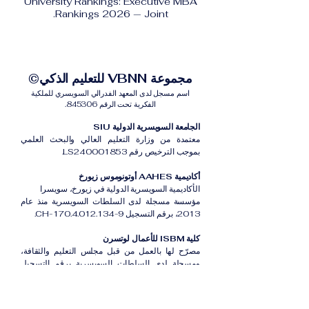
University Rankings: Executive MBA
Rankings 2026 — Joint.
مجموعة VBNN للتعليم الذكي©
اسم مسجل لدى المعهد الفدرالي السويسري للملكية
الفكرية تحت الرقم 845306.
الجامعة السويسرية الدولية SIU
معتمدة من وزارة التعليم العالي والبحث العلمي
بموجب الترخيص رقم LS240001853.
أكاديمية AAHES أوتونوموس زيورخ
الأكاديمية السويسرية الدولية في زيورخ، سويسرا
مؤسسة مسجلة لدى السلطات السويسرية منذ عام
2013، برقم التسجيل CH-170.4.012.134-9.
كلية ISBM للأعمال لوتسرن
مصرّح لها بالعمل من قبل مجلس التعليم والثقافة،
ومسجلة لدى السلطات السويسرية برقم التسجيل
CH-100.3.802.225-0.
أكاديمية ISB دبي