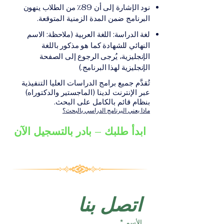
على الشهادة أو الدرجة
الإلكترونيقد يُطلب تقديم
نود الإشارة إلى أن 89٪ من الطلاب ينهون
الأكاديمية المناسبة للبرنامج،
مستندات إضافية حسب
البرنامج ضمن المدة الزمنية المتوقعة.
والتي تصدر عن المؤسسة
البرنامج والمؤسسة التعليمية
لغة الدراسة: اللغة العربية (ملاحظة: الاسم
التعليمية المسؤولة عن تقديم
المسؤولة عن تقديمه.
النهائي للشهادة كما هو مذكور باللغة
البرنامج ضمن شبكة VBNN
الإنجليزية، يُرجى الرجوع إلى الصفحة
Smart Education Group.
الإنجليزية لهذا البرنامج.)
تُقدَّم جميع برامج الدراسات العليا التنفيذية
عبر الإنترنت لدينا (الماجستير والدكتوراه)
بنظام قائم بالكامل على البحث.
ماذا يعني البرنامج الدراسي بالبحث؟
ابدأ طلبك – بادر بالتسجيل الآن
اتصل بنا
الأسم
*