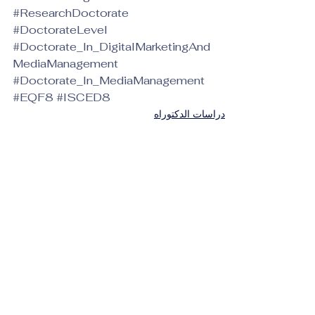
#ResearchDoctorate
#DoctorateLevel
#Doctorate_In_DigitalMarketingAnd
MediaManagement
#Doctorate_In_MediaManagement
#EQF8
#ISCED8
دراسات الدكتوراه