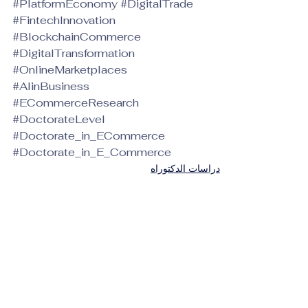
#PlatformEconomy
#DigitalTrade
#FintechInnovation
#BlockchainCommerce
#DigitalTransformation
#OnlineMarketplaces
#AIinBusiness
#ECommerceResearch
#DoctorateLevel
#Doctorate_in_ECommerce
#Doctorate_in_E_Commerce
دراسات الدكتوراه