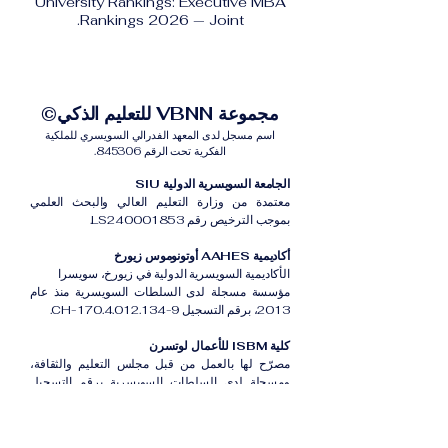
University Rankings: Executive MBA
Rankings 2026 — Joint.
مجموعة VBNN للتعليم الذكي©
اسم مسجل لدى المعهد الفدرالي السويسري للملكية
الفكرية تحت الرقم 845306.
الجامعة السويسرية الدولية SIU
معتمدة من وزارة التعليم العالي والبحث العلمي
بموجب الترخيص رقم LS240001853.
أكاديمية AAHES أوتونوموس زيورخ
الأكاديمية السويسرية الدولية في زيورخ، سويسرا
مؤسسة مسجلة لدى السلطات السويسرية منذ عام
2013، برقم التسجيل CH-170.4.012.134-9.
كلية ISBM للأعمال لوتسرن
مصرّح لها بالعمل من قبل مجلس التعليم والثقافة،
ومسجلة لدى السلطات السويسرية برقم التسجيل
CH-100.3.802.225-0.
أكاديمية ISB دبي