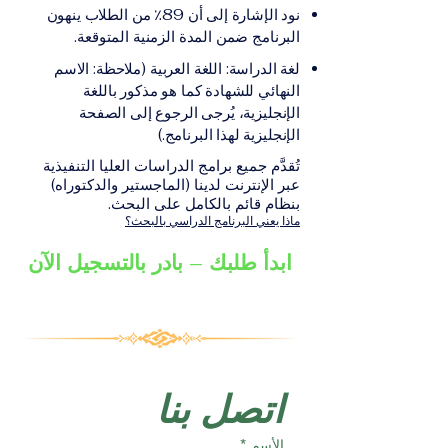
على الشهادة أو الدرجة
الإلكترونيقد يُطلب تقديم
نود الإشارة إلى أن 89٪ من الطلاب ينهون
الأكاديمية المناسبة للبرنامج،
مستندات إضافية حسب
البرنامج ضمن المدة الزمنية المتوقعة.
والتي تصدر عن المؤسسة
البرنامج والمؤسسة التعليمية
لغة الدراسة: اللغة العربية (ملاحظة: الاسم
التعليمية المسؤولة عن تقديم
المسؤولة عن تقديمه.
النهائي للشهادة كما هو مذكور باللغة
البرنامج ضمن شبكة VBNN
الإنجليزية، يُرجى الرجوع إلى الصفحة
Smart Education Group.
الإنجليزية لهذا البرنامج.)
تُقدَّم جميع برامج الدراسات العليا التنفيذية
عبر الإنترنت لدينا (الماجستير والدكتوراه)
بنظام قائم بالكامل على البحث.
ماذا يعني البرنامج الدراسي بالبحث؟
ابدأ طلبك – بادر بالتسجيل الآن
اتصل بنا
الأسم
*