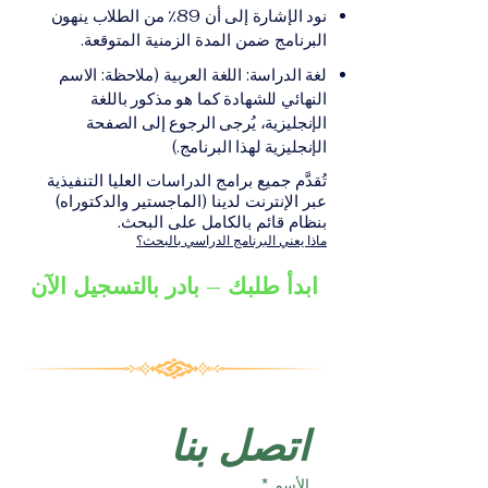
على الشهادة أو الدرجة
الإلكترونيقد يُطلب تقديم
نود الإشارة إلى أن 89٪ من الطلاب ينهون
الأكاديمية المناسبة للبرنامج،
مستندات إضافية حسب
البرنامج ضمن المدة الزمنية المتوقعة.
والتي تصدر عن المؤسسة
البرنامج والمؤسسة التعليمية
لغة الدراسة: اللغة العربية (ملاحظة: الاسم
التعليمية المسؤولة عن تقديم
المسؤولة عن تقديمه.
النهائي للشهادة كما هو مذكور باللغة
البرنامج ضمن شبكة VBNN
الإنجليزية، يُرجى الرجوع إلى الصفحة
Smart Education Group.
الإنجليزية لهذا البرنامج.)
تُقدَّم جميع برامج الدراسات العليا التنفيذية
عبر الإنترنت لدينا (الماجستير والدكتوراه)
بنظام قائم بالكامل على البحث.
ماذا يعني البرنامج الدراسي بالبحث؟
ابدأ طلبك – بادر بالتسجيل الآن
اتصل بنا
الأسم
*