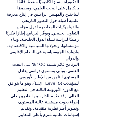
الدكتوراه مسارًا أكاديميًا متقدمًا قائمًا 
بالكامل على البحث العلمي، ومصممًا 
للباحثين والمهنيين الراغبين في إنتاج معرفة 
علمية أصيلة حول التطور التاريخي 
والديناميكيات المعاصرة لدول مجلس 
التعاون الخليجي. ويوفّر البرنامج إطارًا فكريًا 
رصينًا لدراسة نشأة الدول الخليجية، وبناء 
مؤسساتها، وتحولاتها السياسية والاقتصادية، 
وأدوارها الجيوسياسية في النظام الإقليمي 
والدولي.
البرنامج قائم بنسبة 100% على البحث 
العلمي، ويأتي بمستوى دراسي يعادل 
المستوى الثامن من الإطار الأوروبي 
للمؤهلات (EQF Level 8)، وهو ما يتوافق 
مع الدورة الأوروبية الثالثة في التعليم 
العالي. وقد صُمم للدارسين القادرين على 
إجراء بحوث مستقلة عالية المستوى، 
وتطوير أطر نظرية متقدمة، وتقديم 
إسهامات علمية تلتزم بأعلى المعايير 