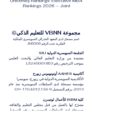
University Rankings: Executive MBA
Rankings 2026 — Joint.
مجموعة VBNN للتعليم الذكي©
اسم مسجل لدى المعهد الفدرالي السويسري للملكية
الفكرية تحت الرقم 845306.
الجامعة السويسرية الدولية SIU
معتمدة من وزارة التعليم العالي والبحث العلمي
بموجب الترخيص رقم LS240001853.
أكاديمية AAHES أوتونوموس زيورخ
الأكاديمية السويسرية الدولية في زيورخ، سويسرا
مؤسسة مسجلة لدى السلطات السويسرية منذ عام
2013، برقم التسجيل CH-170.4.012.134-9.
كلية ISBM للأعمال لوتسرن
مصرّح لها بالعمل من قبل مجلس التعليم والثقافة،
ومسجلة لدى السلطات السويسرية برقم التسجيل
CH-100.3.802.225-0.
أكاديمية ISB دبي