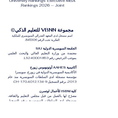
University Rankings: Executive MBA
Rankings 2026 — Joint.
مجموعة VBNN للتعليم الذكي©
اسم مسجل لدى المعهد الفدرالي السويسري للملكية
الفكرية تحت الرقم 845306.
الجامعة السويسرية الدولية SIU
معتمدة من وزارة التعليم العالي والبحث العلمي
بموجب الترخيص رقم LS240001853.
أكاديمية AAHES أوتونوموس زيورخ
الأكاديمية السويسرية الدولية في زيورخ، سويسرا
مؤسسة مسجلة لدى السلطات السويسرية منذ عام
2013، برقم التسجيل CH-170.4.012.134-9.
كلية ISBM للأعمال لوتسرن
مصرّح لها بالعمل من قبل مجلس التعليم والثقافة،
ومسجلة لدى السلطات السويسرية برقم التسجيل
CH-100.3.802.225-0.
أكاديمية ISB دبي