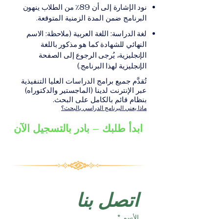
على الشهادة أو الدرجة
الإلكترونيقد يُطلب تقديم
نود الإشارة إلى أن 89٪ من الطلاب ينهون
الأكاديمية المناسبة للبرنامج،
مستندات إضافية حسب
البرنامج ضمن المدة الزمنية المتوقعة.
والتي تصدر عن المؤسسة
البرنامج والمؤسسة التعليمية
لغة الدراسة: اللغة العربية (ملاحظة: الاسم
التعليمية المسؤولة عن تقديم
المسؤولة عن تقديمه.
النهائي للشهادة كما هو مذكور باللغة
البرنامج ضمن شبكة VBNN
الإنجليزية، يُرجى الرجوع إلى الصفحة
Smart Education Group.
الإنجليزية لهذا البرنامج.)
تُقدَّم جميع برامج الدراسات العليا التنفيذية
عبر الإنترنت لدينا (الماجستير والدكتوراه)
بنظام قائم بالكامل على البحث.
ماذا يعني البرنامج الدراسي بالبحث؟
ابدأ طلبك – بادر بالتسجيل الآن
اتصل بنا
الأسم
*