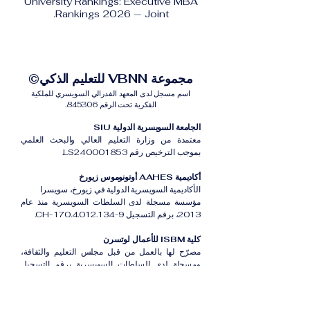
University Rankings: Executive MBA
Rankings 2026 — Joint.
مجموعة VBNN للتعليم الذكي©
اسم مسجل لدى المعهد الفدرالي السويسري للملكية
الفكرية تحت الرقم 845306.
الجامعة السويسرية الدولية SIU
معتمدة من وزارة التعليم العالي والبحث العلمي
بموجب الترخيص رقم LS240001853.
أكاديمية AAHES أوتونوموس زيورخ
الأكاديمية السويسرية الدولية في زيورخ، سويسرا
مؤسسة مسجلة لدى السلطات السويسرية منذ عام
2013، برقم التسجيل CH-170.4.012.134-9.
كلية ISBM للأعمال لوتسرن
مصرّح لها بالعمل من قبل مجلس التعليم والثقافة،
ومسجلة لدى السلطات السويسرية برقم التسجيل
CH-100.3.802.225-0.
أكاديمية ISB دبي