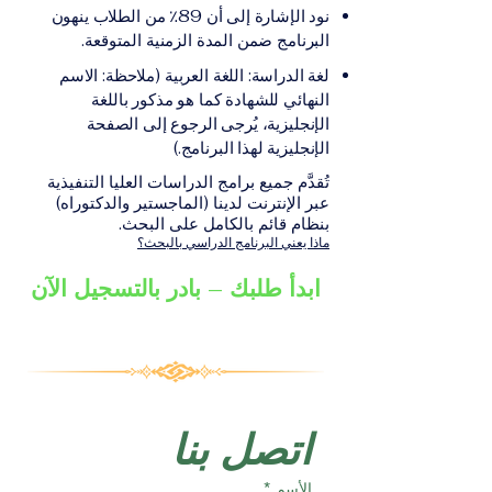
على الشهادة أو الدرجة
الإلكترونيقد يُطلب تقديم
نود الإشارة إلى أن 89٪ من الطلاب ينهون
الأكاديمية المناسبة للبرنامج،
مستندات إضافية حسب
البرنامج ضمن المدة الزمنية المتوقعة.
والتي تصدر عن المؤسسة
البرنامج والمؤسسة التعليمية
لغة الدراسة: اللغة العربية (ملاحظة: الاسم
التعليمية المسؤولة عن تقديم
المسؤولة عن تقديمه.
النهائي للشهادة كما هو مذكور باللغة
البرنامج ضمن شبكة VBNN
الإنجليزية، يُرجى الرجوع إلى الصفحة
Smart Education Group.
الإنجليزية لهذا البرنامج.)
تُقدَّم جميع برامج الدراسات العليا التنفيذية
عبر الإنترنت لدينا (الماجستير والدكتوراه)
بنظام قائم بالكامل على البحث.
ماذا يعني البرنامج الدراسي بالبحث؟
ابدأ طلبك – بادر بالتسجيل الآن
اتصل بنا
الأسم
*