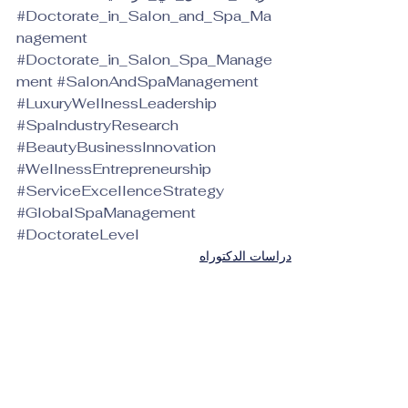
#Doctorate_in_Salon_and_Spa_Ma
nagement
#Doctorate_in_Salon_Spa_Manage
ment
#SalonAndSpaManagement
#LuxuryWellnessLeadership
#SpaIndustryResearch
#BeautyBusinessInnovation
#WellnessEntrepreneurship
#ServiceExcellenceStrategy
#GlobalSpaManagement
#DoctorateLevel
دراسات الدكتوراه