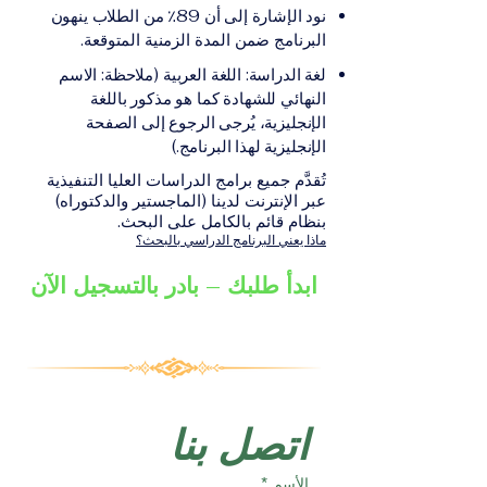
على الشهادة أو الدرجة
الإلكترونيقد يُطلب تقديم
نود الإشارة إلى أن 89٪ من الطلاب ينهون
الأكاديمية المناسبة للبرنامج،
مستندات إضافية حسب
البرنامج ضمن المدة الزمنية المتوقعة.
والتي تصدر عن المؤسسة
البرنامج والمؤسسة التعليمية
لغة الدراسة: اللغة العربية (ملاحظة: الاسم
التعليمية المسؤولة عن تقديم
المسؤولة عن تقديمه.
النهائي للشهادة كما هو مذكور باللغة
البرنامج ضمن شبكة VBNN
الإنجليزية، يُرجى الرجوع إلى الصفحة
Smart Education Group.
الإنجليزية لهذا البرنامج.)
تُقدَّم جميع برامج الدراسات العليا التنفيذية
عبر الإنترنت لدينا (الماجستير والدكتوراه)
بنظام قائم بالكامل على البحث.
ماذا يعني البرنامج الدراسي بالبحث؟
ابدأ طلبك – بادر بالتسجيل الآن
اتصل بنا
الأسم
*