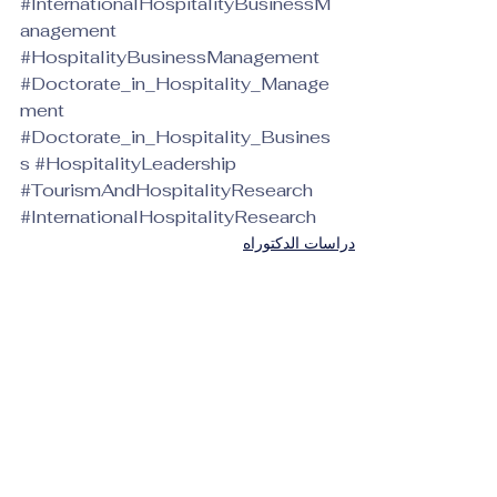
#InternationalHospitalityBusinessM
anagement
#HospitalityBusinessManagement
#Doctorate_in_Hospitality_Manage
ment
#Doctorate_in_Hospitality_Busines
s
#HospitalityLeadership
#TourismAndHospitalityResearch
#InternationalHospitalityResearch
دراسات الدكتوراه