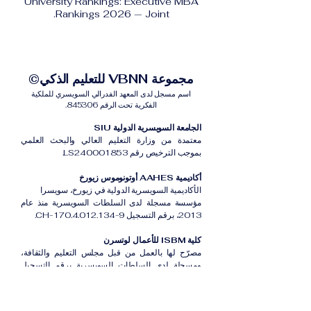
University Rankings: Executive MBA
Rankings 2026 — Joint.
مجموعة VBNN للتعليم الذكي©
اسم مسجل لدى المعهد الفدرالي السويسري للملكية
الفكرية تحت الرقم 845306.
الجامعة السويسرية الدولية SIU
معتمدة من وزارة التعليم العالي والبحث العلمي
بموجب الترخيص رقم LS240001853.
أكاديمية AAHES أوتونوموس زيورخ
الأكاديمية السويسرية الدولية في زيورخ، سويسرا
مؤسسة مسجلة لدى السلطات السويسرية منذ عام
2013، برقم التسجيل CH-170.4.012.134-9.
كلية ISBM للأعمال لوتسرن
مصرّح لها بالعمل من قبل مجلس التعليم والثقافة،
ومسجلة لدى السلطات السويسرية برقم التسجيل
CH-100.3.802.225-0.
أكاديمية ISB دبي