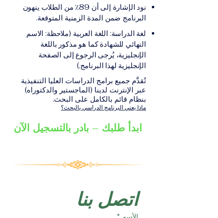
على الشهادة أو الدرجة
الإلكترونيقد يُطلب تقديم
نود الإشارة إلى أن 89٪ من الطلاب ينهون
الأكاديمية المناسبة للبرنامج،
مستندات إضافية حسب
البرنامج ضمن المدة الزمنية المتوقعة.
والتي تصدر عن المؤسسة
البرنامج والمؤسسة التعليمية
لغة الدراسة: اللغة العربية (ملاحظة: الاسم
التعليمية المسؤولة عن تقديم
المسؤولة عن تقديمه.
النهائي للشهادة كما هو مذكور باللغة
البرنامج ضمن شبكة VBNN
الإنجليزية، يُرجى الرجوع إلى الصفحة
Smart Education Group.
الإنجليزية لهذا البرنامج.)
تُقدَّم جميع برامج الدراسات العليا التنفيذية
عبر الإنترنت لدينا (الماجستير والدكتوراه)
بنظام قائم بالكامل على البحث.
ماذا يعني البرنامج الدراسي بالبحث؟
ابدأ طلبك – بادر بالتسجيل الآن
اتصل بنا
الأسم
*