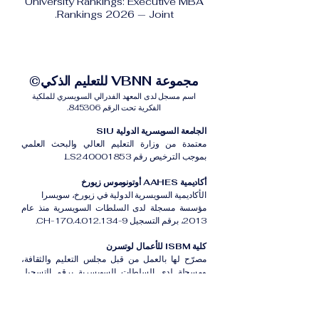
University Rankings: Executive MBA
Rankings 2026 — Joint.
مجموعة VBNN للتعليم الذكي©
اسم مسجل لدى المعهد الفدرالي السويسري للملكية
الفكرية تحت الرقم 845306.
الجامعة السويسرية الدولية SIU
معتمدة من وزارة التعليم العالي والبحث العلمي
بموجب الترخيص رقم LS240001853.
أكاديمية AAHES أوتونوموس زيورخ
الأكاديمية السويسرية الدولية في زيورخ، سويسرا
مؤسسة مسجلة لدى السلطات السويسرية منذ عام
2013، برقم التسجيل CH-170.4.012.134-9.
كلية ISBM للأعمال لوتسرن
مصرّح لها بالعمل من قبل مجلس التعليم والثقافة،
ومسجلة لدى السلطات السويسرية برقم التسجيل
CH-100.3.802.225-0.
أكاديمية ISB دبي