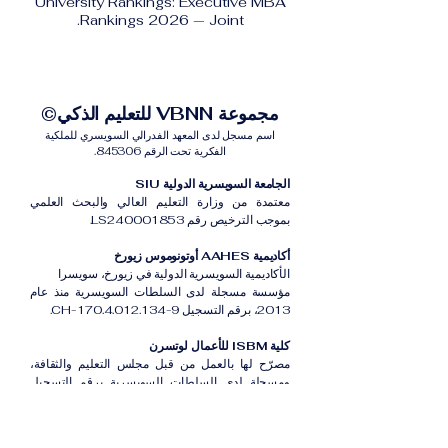
University Rankings: Executive MBA
Rankings 2026 — Joint.
مجموعة VBNN للتعليم الذكي©
اسم مسجل لدى المعهد الفدرالي السويسري للملكية
الفكرية تحت الرقم 845306.
الجامعة السويسرية الدولية SIU
معتمدة من وزارة التعليم العالي والبحث العلمي
بموجب الترخيص رقم LS240001853.
أكاديمية AAHES أوتونوموس زيورخ
الأكاديمية السويسرية الدولية في زيورخ، سويسرا
مؤسسة مسجلة لدى السلطات السويسرية منذ عام
2013، برقم التسجيل CH-170.4.012.134-9.
كلية ISBM للأعمال لوتسرن
مصرّح لها بالعمل من قبل مجلس التعليم والثقافة،
ومسجلة لدى السلطات السويسرية برقم التسجيل
CH-100.3.802.225-0.
أكاديمية ISB دبي