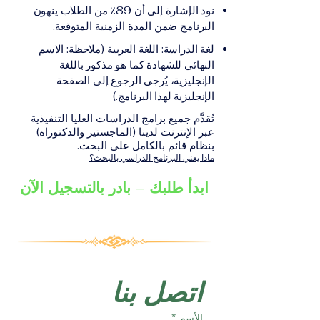
على الشهادة أو الدرجة
الإلكترونيقد يُطلب تقديم
نود الإشارة إلى أن 89٪ من الطلاب ينهون
الأكاديمية المناسبة للبرنامج،
مستندات إضافية حسب
البرنامج ضمن المدة الزمنية المتوقعة.
والتي تصدر عن المؤسسة
البرنامج والمؤسسة التعليمية
لغة الدراسة: اللغة العربية (ملاحظة: الاسم
التعليمية المسؤولة عن تقديم
المسؤولة عن تقديمه.
النهائي للشهادة كما هو مذكور باللغة
البرنامج ضمن شبكة VBNN
الإنجليزية، يُرجى الرجوع إلى الصفحة
Smart Education Group.
الإنجليزية لهذا البرنامج.)
تُقدَّم جميع برامج الدراسات العليا التنفيذية
عبر الإنترنت لدينا (الماجستير والدكتوراه)
بنظام قائم بالكامل على البحث.
ماذا يعني البرنامج الدراسي بالبحث؟
ابدأ طلبك – بادر بالتسجيل الآن
اتصل بنا
الأسم
*