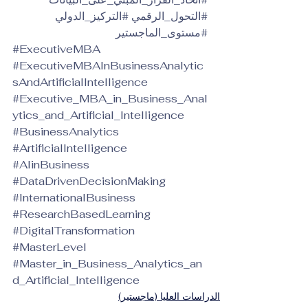
#التحول_الرقمي
#التركيز_الدولي
#مستوى_الماجستير
#ExecutiveMBA
#ExecutiveMBAInBusinessAnalytic
sAndArtificialIntelligence
#Executive_MBA_in_Business_Anal
ytics_and_Artificial_Intelligence
#BusinessAnalytics
#ArtificialIntelligence
#AIinBusiness
#DataDrivenDecisionMaking
#InternationalBusiness
#ResearchBasedLearning
#DigitalTransformation
#MasterLevel
#Master_in_Business_Analytics_an
d_Artificial_Intelligence
الدراسات العليا (ماجستير)