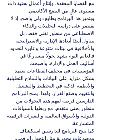
مع القضايا المعقدة، وإنتاج أعمال بحثية ذات 
مستوى عالٍ من النضج الأكاديمي.
ويتميز هذا البرنامج بطابع دولي واضح، إذ لا 
يقتصر على دراسة التحليلات والذكاء 
الاصطناعي من منظور تقني فقط، بل 
يتناول أيضًا أبعادها الإدارية والاستراتيجية 
والأخلاقية في بيئات متنوعة وعابرة للحدود. 
فالعالم اليوم يشهد تحولًا متسارعًا في 
أساليب العمل والإدارة، وأصبحت 
المؤسسات في مختلف القطاعات تعتمد 
بشكل متزايد على البيانات والنماذج التحليلية 
والأنظمة الذكية في التخطيط والتشغيل 
والتقييم وصنع القرار. ولهذا، يمنح البرنامج 
الدارسين فرصة لفهم هذه التحولات من 
منظور بحثي متقدم، مع ربطها بالسياقات 
الدولية والأسواق العالمية والتغيرات الرقمية 
المتسارعة.
كما يتيح البرنامج للدارسين استكشاف 
موضوعات محورية مثل التحول الرقمي، 