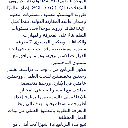
الموحد للتعليم (ISCED) والإطار الأوروبي 
للمؤهلات (EQF). يُعد ISCED إطارًا عالميًا 
طورته اليونسكو لتصنيف مستويات التعليم 
وضمان قابلية المقارنة الدولية، بينما يُمثل 
EQF نظامًا أوروبيًا موحدًا يحدد مستويات 
التعلم بناءً على المعرفة والمهارات 
والكفاءات. ويعكس المستوى 7 معرفة 
متقدمة ومتخصصة وقدرات عالية في اتخاذ 
القرارات الاستراتيجية، وهو ما يتوافق مع 
مستوى الماجستير.
يتكون البرنامج من 5 وحدات دراسية، تشمل 
وحدتين مخصصتين للبحث العلمي، ووحدتين 
عامتين في الإدارة، ووحدة متخصصة 
تتماشى مع المسار الصناعي المختار. 
بالإضافة إلى ذلك، يتضمن البرنامج إعداد 
أطروحة وأنشطة بحثية تهدف إلى ربط 
المعرفة النظرية بالتطبيق العملي في بيئات 
العمل المختلفة.
تبلغ مدة البرنامج 12 شهرًا كحد أدنى، مع 