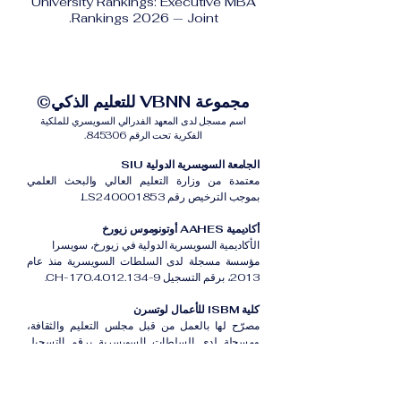
University Rankings: Executive MBA
Rankings 2026 — Joint.
مجموعة VBNN للتعليم الذكي©
اسم مسجل لدى المعهد الفدرالي السويسري للملكية
الفكرية تحت الرقم 845306.
الجامعة السويسرية الدولية SIU
معتمدة من وزارة التعليم العالي والبحث العلمي
بموجب الترخيص رقم LS240001853.
أكاديمية AAHES أوتونوموس زيورخ
الأكاديمية السويسرية الدولية في زيورخ، سويسرا
مؤسسة مسجلة لدى السلطات السويسرية منذ عام
2013، برقم التسجيل CH-170.4.012.134-9.
كلية ISBM للأعمال لوتسرن
مصرّح لها بالعمل من قبل مجلس التعليم والثقافة،
ومسجلة لدى السلطات السويسرية برقم التسجيل
CH-100.3.802.225-0.
أكاديمية ISB دبي