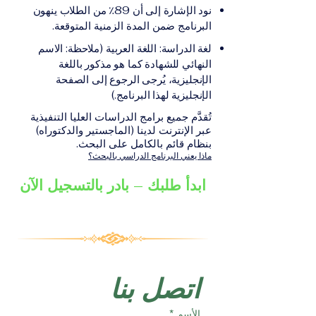
على الشهادة أو الدرجة
الإلكترونيقد يُطلب تقديم
نود الإشارة إلى أن 89٪ من الطلاب ينهون
الأكاديمية المناسبة للبرنامج،
مستندات إضافية حسب
البرنامج ضمن المدة الزمنية المتوقعة.
والتي تصدر عن المؤسسة
البرنامج والمؤسسة التعليمية
لغة الدراسة: اللغة العربية (ملاحظة: الاسم
التعليمية المسؤولة عن تقديم
المسؤولة عن تقديمه.
النهائي للشهادة كما هو مذكور باللغة
البرنامج ضمن شبكة VBNN
الإنجليزية، يُرجى الرجوع إلى الصفحة
Smart Education Group.
الإنجليزية لهذا البرنامج.)
تُقدَّم جميع برامج الدراسات العليا التنفيذية
عبر الإنترنت لدينا (الماجستير والدكتوراه)
بنظام قائم بالكامل على البحث.
ماذا يعني البرنامج الدراسي بالبحث؟
ابدأ طلبك – بادر بالتسجيل الآن
اتصل بنا
الأسم
*