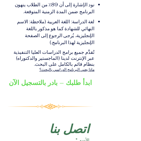
على الشهادة أو الدرجة
الإلكترونيقد يُطلب تقديم
نود الإشارة إلى أن 89٪ من الطلاب ينهون
الأكاديمية المناسبة للبرنامج،
مستندات إضافية حسب
البرنامج ضمن المدة الزمنية المتوقعة.
والتي تصدر عن المؤسسة
البرنامج والمؤسسة التعليمية
لغة الدراسة: اللغة العربية (ملاحظة: الاسم
التعليمية المسؤولة عن تقديم
المسؤولة عن تقديمه.
النهائي للشهادة كما هو مذكور باللغة
البرنامج ضمن شبكة VBNN
الإنجليزية، يُرجى الرجوع إلى الصفحة
Smart Education Group.
الإنجليزية لهذا البرنامج.)
تُقدَّم جميع برامج الدراسات العليا التنفيذية
عبر الإنترنت لدينا (الماجستير والدكتوراه)
بنظام قائم بالكامل على البحث.
ماذا يعني البرنامج الدراسي بالبحث؟
ابدأ طلبك – بادر بالتسجيل الآن
اتصل بنا
الأسم
*