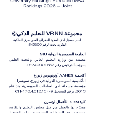
University Rankings: Executive MBA
Rankings 2026 — Joint.
مجموعة VBNN للتعليم الذكي©
اسم مسجل لدى المعهد الفدرالي السويسري للملكية
الفكرية تحت الرقم 845306.
الجامعة السويسرية الدولية SIU
معتمدة من وزارة التعليم العالي والبحث العلمي
بموجب الترخيص رقم LS240001853.
أكاديمية AAHES أوتونوموس زيورخ
الأكاديمية السويسرية الدولية في زيورخ، سويسرا
مؤسسة مسجلة لدى السلطات السويسرية منذ عام
2013، برقم التسجيل CH-170.4.012.134-9.
كلية ISBM للأعمال لوتسرن
مصرّح لها بالعمل من قبل مجلس التعليم والثقافة،
ومسجلة لدى السلطات السويسرية برقم التسجيل
CH-100.3.802.225-0.
أكاديمية ISB دبي