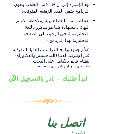
على الشهادة أو الدرجة
الإلكترونيقد يُطلب تقديم
نود الإشارة إلى أن 89٪ من الطلاب ينهون
الأكاديمية المناسبة للبرنامج،
مستندات إضافية حسب
البرنامج ضمن المدة الزمنية المتوقعة.
والتي تصدر عن المؤسسة
البرنامج والمؤسسة التعليمية
لغة الدراسة: اللغة العربية (ملاحظة: الاسم
التعليمية المسؤولة عن تقديم
المسؤولة عن تقديمه.
النهائي للشهادة كما هو مذكور باللغة
البرنامج ضمن شبكة VBNN
الإنجليزية، يُرجى الرجوع إلى الصفحة
Smart Education Group.
الإنجليزية لهذا البرنامج.)
تُقدَّم جميع برامج الدراسات العليا التنفيذية
عبر الإنترنت لدينا (الماجستير والدكتوراه)
بنظام قائم بالكامل على البحث.
ماذا يعني البرنامج الدراسي بالبحث؟
ابدأ طلبك – بادر بالتسجيل الآن
اتصل بنا
الأسم
*