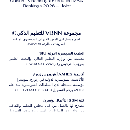
University Rankings: Executive MBA
Rankings 2026 — Joint.
مجموعة VBNN للتعليم الذكي©
اسم مسجل لدى المعهد الفدرالي السويسري للملكية
الفكرية تحت الرقم 845306.
الجامعة السويسرية الدولية SIU
معتمدة من وزارة التعليم العالي والبحث العلمي
بموجب الترخيص رقم LS240001853.
أكاديمية AAHES أوتونوموس زيورخ
الأكاديمية السويسرية الدولية في زيورخ، سويسرا
مؤسسة مسجلة لدى السلطات السويسرية منذ عام
2013، برقم التسجيل CH-170.4.012.134-9.
كلية ISBM للأعمال لوتسرن
مصرّح لها بالعمل من قبل مجلس التعليم والثقافة،
ومسجلة لدى السلطات السويسرية برقم التسجيل
CH-100.3.802.225-0.
أكاديمية ISB دبي