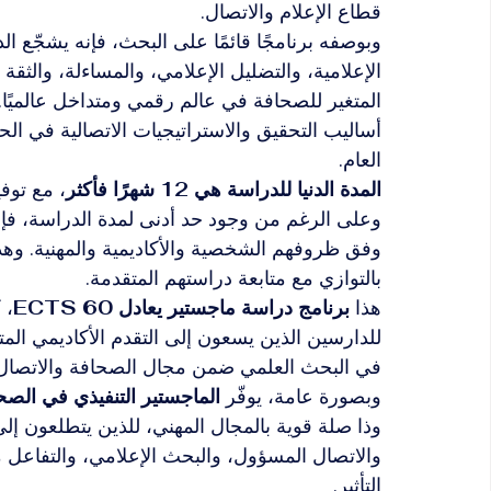
قطاع الإعلام والاتصال.
وبوصفه برنامجًا قائمًا على البحث، فإنه يشجّع ا
الإعلامية، والتضليل الإعلامي، والمساءلة، والثقة
المتغير للصحافة في عالم رقمي ومتداخل عالميًا.
أساليب التحقيق والاستراتيجيات الاتصالية في ا
العام.
المدة الدنيا للدراسة هي 12 شهرًا فأكثر
، مع توف
وعلى الرغم من وجود حد أدنى لمدة الدراسة، فإن 
وفق ظروفهم الشخصية والأكاديمية والمهنية. وهذا
بالتوازي مع متابعة دراستهم المتقدمة.
هذا 
برنامج دراسة ماجستير
يعادل 60 ECTS
، 
للدارسين الذين يسعون إلى التقدم الأكاديمي المت
في البحث العلمي ضمن مجال الصحافة والاتصال
وبصورة عامة، يوفّر 
الماجستير التنفيذي في الصحا
وذا صلة قوية بالمجال المهني، للذين يتطلعون إل
والاتصال المسؤول، والبحث الإعلامي، والتفاعل م
التأثير.