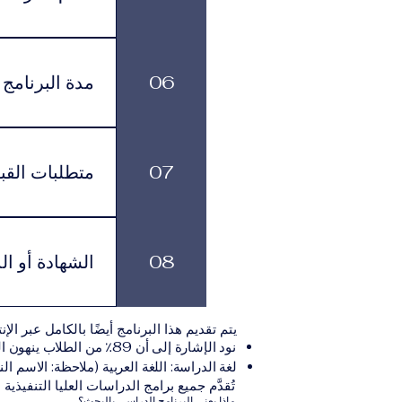
يتم تقديم البرا
تناسبهم، مع الاستمرار في الوصول إلى الموارد الأكاديمية وخدمات الدعم.
06
مدة البرنامج
لكل برنامج مدة د
بالوتيرة التي تناسبهم، مع الاستمرار في الاشتراك الشهري الفعّال طوال فترة الدراسة.
07
متطلبات القب
يجب على المتقدم
يلي:مؤ
08
الشهادة أو ال
نموذج التقديم الإلكترونيقد يُطلب تقديم مستندات إضافية حسب البرنامج والمؤسسة التعليمية المسؤولة عن تقديمه.
بعد استكمال جميع
يتم تقديم هذا البرنامج أيضًا بالكامل عبر الإن
والتي تصدر عن المؤسسة التعليمية المسؤولة ع
نود الإشارة إلى أن 89٪ من الطلاب ينهون البرنامج ضمن المدة الزمنية المتوقعة.
لغة الدراسة: اللغة العربية (ملاحظة: الاسم الن
تُقدَّم جميع برامج الدراسات العليا التنفيذية
ماذا يعني البرنامج الدراسي بالبحث؟