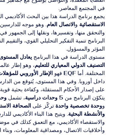
في المجتمع المعاصر.
يجمع برنامج الدراسة هذا بين البحث الأكاديمي ا
الاستقصائية
 و
الاتصال العام
. وهو موجه للدارسين 
والتحقق منها، وتفسيرها، ونقلها إلى الجمهور في ا
البرنامج تنمية التفكير التحليلي القوي، والتقييم 
المؤثر والمسؤول.
مستوى الدراسة في هذا البرنامج 
يعادل المستوى 7 وفق CED / EQF
التصنيف الدولي المعياري للتعليم
، وهو إطار عالم
المختلفة. أما 
EQF
 فهو 
الإطار الأوروبي للمؤهلا
داخل أوروبا. وفي هذا المستوى، يُتوقع من الد
على إصدار الأحكام المستقلة، وكفاءة بحثية قوية 
يتكوّن البرنامج من 
5 وحدات دراسية
، تشمل 
وحد
و
وحدة تخصصية واحدة
 تركّز على 
الصحافة الاستق
والأنشطة البحثية
. ويتيح هذا البناء الأكاديمي ل
والاستقصاء الأكاديمي، مع التعمق كذلك في موضو
وأخلاقيات الاتصال، ومصداقية المعلومات، وبناء 