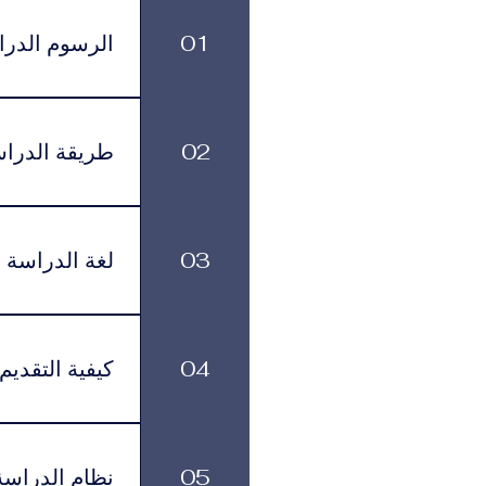
ماجستير في إدارة العلامات
ماجستير في ا
التجارية المرموقة والاتصال
والاستراتيجيات
01
الرسوم الدرا
الرسوم الدراسية
499 يورو شهرياً، وذلك حسب البرنامج ومستوى الدعم الأكاديمي الذي يختاره الطالب.
02
طريقة الدرا
بمرونة في تنظيم
03
لغة الدراسة
لموافقة التأشيرة وأنظمة السفر.
يتم تقديم البرنامج باللغة العربية.
04
كيفية التقديم
يمكن تقديم طلب ا
زيارتها في عدد م
05
نظام الدراسة
القبول بمساعدتك خلال جميع مراحل التقديم والتسجيل.