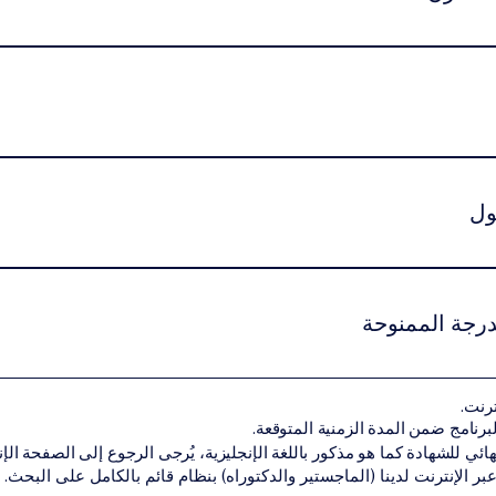
مج من خلال نظام اشتراك دراسي شهري مرن، مما يسمح للطلاب بالتقد
راسة دنيا إلزامية تختلف حسب المستوى الأكاديمي وطبيعة البرنامج.يم
ول
ين استيفاء شروط القبول الأكاديمية الخاصة بمستوى البرنامج.قد تشمل
هل أكاديمي سابق مناسب لمستوى البرنامجنسخة من جواز السفر أو الهوية الوط
درجة الممنوحة
 المتطلبات الأكاديمية بنجاح، يحصل الطالب على الشهادة أو الدرجة الأك
ترنت.
ن تقديم البرنامج ضمن شبكة VBNN Smart Education Group.
هائي للشهادة كما هو مذكور باللغة الإنجليزية، يُرجى الرجوع إلى الصفحة الإنجل
 عبر الإنترنت لدينا (الماجستير والدكتوراه) بنظام قائم بالكامل على البحث.