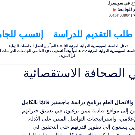
رّج في سويسرا.
▶
00
 طلب التقديم للدراسة - إنتسب للجا
تحتل الجامعة السويسرية الدولية المرتبة الثالثة عالمياً بين أفضل الجامعات الدولية.
ية الدولية المرتبة 22 عالمياً وفقاً لتصنيف QS العالمي للجامعات للدراسات التنفيذية
اقرأ المزيد
.
ي الصحافة الاستقصائية
والاتصال العام
برنامجَ دراسة ماجستير قائمًا بالكامل 
ين إلى مواقع قيادية ممن يرغبون في تعميق خبراتهم 
لامي، واستراتيجيات التواصل المبني على الأدلة. 
الذين يسعون إلى تطوير قدرتهم على التحقيق في 
عة، وفهم الكيفية التي تتشكل بها السرديات العامة 