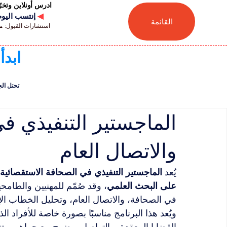
ادرس أونلاين وتخ
◀
إنتسب اليوم للجامعة
القائمة
استشارات القبول: 📞 41446880041
ابدأ
تحتل الجامعة السويسر
الماجستير التنفيذي ف
والاتصال العام
يُعد 
الماجستير التنفيذي في الصحافة الاستقصائية 
على البحث العلمي
، وقد صُمّم للمهنيين والطامح
في الصحافة، والاتصال العام، وتحليل الخطاب الإع
ويُعد هذا البرنامج مناسبًا بصورة خاصة للأفراد 
القضايا المعقدة، والتواصل بوضوح مع جماهير متنو