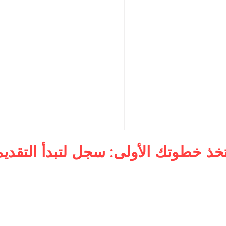
تخذ خطوتك الأولى: سجل لتبدأ التقديم