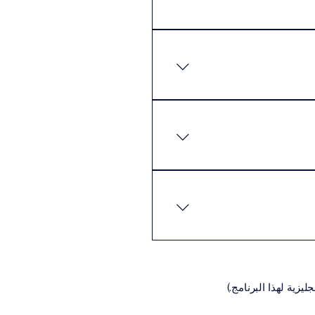
م في دراستهم بالسرعة التي
كن للطلاب إكمال البرنامج
 المتطلبات الأساسية عادةً ما
نيةالسيرة الذاتية (CV)تعبئة
اديمية المناسبة للبرنامج،
يزية لهذا البرنامج.)