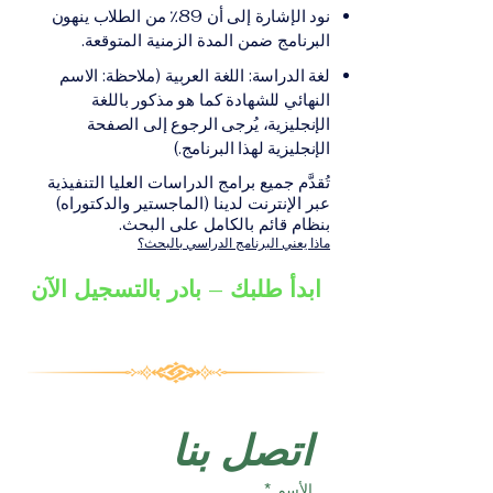
على الشهادة أو الدرجة
الإلكترونيقد يُطلب تقديم
نود الإشارة إلى أن 89٪ من الطلاب ينهون
الأكاديمية المناسبة للبرنامج،
مستندات إضافية حسب
البرنامج ضمن المدة الزمنية المتوقعة.
والتي تصدر عن المؤسسة
البرنامج والمؤسسة التعليمية
لغة الدراسة: اللغة العربية (ملاحظة: الاسم
التعليمية المسؤولة عن تقديم
المسؤولة عن تقديمه.
النهائي للشهادة كما هو مذكور باللغة
البرنامج ضمن شبكة VBNN
الإنجليزية، يُرجى الرجوع إلى الصفحة
Smart Education Group.
الإنجليزية لهذا البرنامج.)
تُقدَّم جميع برامج الدراسات العليا التنفيذية
عبر الإنترنت لدينا (الماجستير والدكتوراه)
بنظام قائم بالكامل على البحث.
ماذا يعني البرنامج الدراسي بالبحث؟
ابدأ طلبك – بادر بالتسجيل الآن
اتصل بنا
الأسم
*