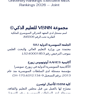
University Rankings: Executive MBA
Rankings 2026 — Joint.
مجموعة VBNN للتعليم الذكي©
اسم مسجل لدى المعهد الفدرالي السويسري للملكية
الفكرية تحت الرقم 845306.
الجامعة السويسرية الدولية SIU
معتمدة من وزارة التعليم العالي والبحث العلمي
بموجب الترخيص رقم LS240001853.
أكاديمية AAHES أوتونوموس زيورخ
الأكاديمية السويسرية الدولية في زيورخ، سويسرا
مؤسسة مسجلة لدى السلطات السويسرية منذ عام
2013، برقم التسجيل CH-170.4.012.134-9.
كلية ISBM للأعمال لوتسرن
مصرّح لها بالعمل من قبل مجلس التعليم والثقافة،
ومسجلة لدى السلطات السويسرية برقم التسجيل
CH-100.3.802.225-0.
أكاديمية ISB دبي