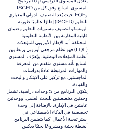
يعادل المستوى الدراسي لهذا البرنامج 
المستوى السابع وفق كل من ISCED 
وEQF. حيث يُعد التصنيف الدولي المعياري 
للتعليم (ISCED) إطارًا عالميًا طورته 
اليونسكو لتصنيف مستويات التعليم وضمان 
قابلية المقارنة بين الأنظمة التعليمية 
المختلفة. أما الإطار الأوروبي للمؤهلات 
(EQF) فهو نظام مرجعي أوروبي يربط بين 
أنظمة المؤهلات الوطنية، ويُعرّف المستوى 
السابع بأنه مستوى متقدم من المعرفة 
والمهارات المرتبطة عادةً بدراسات 
الماجستير، مع تركيز على الابتكار والبحث 
والقيادة.
يتكوّن البرنامج من 5 وحدات دراسية، تشمل 
وحدتين مخصصتين للبحث العلمي، ووحدتين 
عامتين في الإدارة، بالإضافة إلى وحدة 
تخصصية في الذكاء الاصطناعي في 
استراتيجية الأعمال. كما يتضمن البرنامج 
أنشطة بحثية ومشروعًا بحثيًا يعكس 