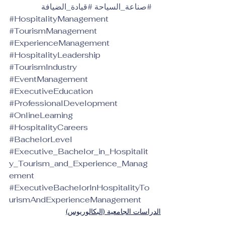
#صناعة_السياحة
#قيادة_الضيافة
#HospitalityManagement
#TourismManagement
#ExperienceManagement
#HospitalityLeadership
#TourismIndustry
#EventManagement
#ExecutiveEducation
#ProfessionalDevelopment
#OnlineLearning
#HospitalityCareers
#BachelorLevel
#Executive_Bachelor_in_Hospitalit
y_Tourism_and_Experience_Manag
ement
#ExecutiveBachelorInHospitalityTo
urismAndExperienceManagement
الدراسات الجامعية (البكالوريوس)