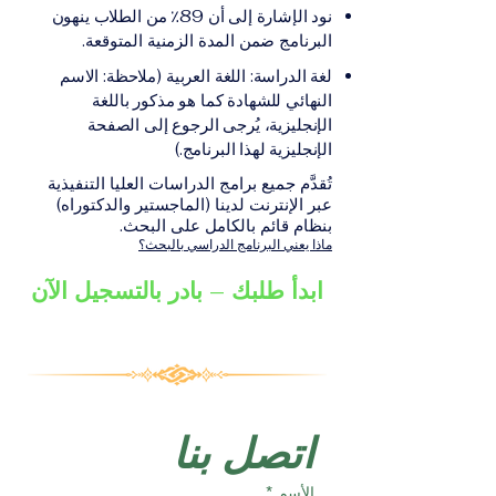
على الشهادة أو الدرجة
الإلكترونيقد يُطلب تقديم
نود الإشارة إلى أن 89٪ من الطلاب ينهون
الأكاديمية المناسبة للبرنامج،
مستندات إضافية حسب
البرنامج ضمن المدة الزمنية المتوقعة.
والتي تصدر عن المؤسسة
البرنامج والمؤسسة التعليمية
لغة الدراسة: اللغة العربية (ملاحظة: الاسم
التعليمية المسؤولة عن تقديم
المسؤولة عن تقديمه.
النهائي للشهادة كما هو مذكور باللغة
البرنامج ضمن شبكة VBNN
الإنجليزية، يُرجى الرجوع إلى الصفحة
Smart Education Group.
الإنجليزية لهذا البرنامج.)
تُقدَّم جميع برامج الدراسات العليا التنفيذية
عبر الإنترنت لدينا (الماجستير والدكتوراه)
بنظام قائم بالكامل على البحث.
ماذا يعني البرنامج الدراسي بالبحث؟
ابدأ طلبك – بادر بالتسجيل الآن
اتصل بنا
الأسم
*