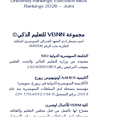
University Rankings: Executive MBA
Rankings 2026 — Joint.
مجموعة VBNN للتعليم الذكي©
اسم مسجل لدى المعهد الفدرالي السويسري للملكية
الفكرية تحت الرقم 845306.
الجامعة السويسرية الدولية SIU
معتمدة من وزارة التعليم العالي والبحث العلمي
بموجب الترخيص رقم LS240001853.
أكاديمية AAHES أوتونوموس زيورخ
الأكاديمية السويسرية الدولية في زيورخ، سويسرا
مؤسسة مسجلة لدى السلطات السويسرية منذ عام
2013، برقم التسجيل CH-170.4.012.134-9.
كلية ISBM للأعمال لوتسرن
مصرّح لها بالعمل من قبل مجلس التعليم والثقافة،
ومسجلة لدى السلطات السويسرية برقم التسجيل
CH-100.3.802.225-0.
أكاديمية ISB دبي