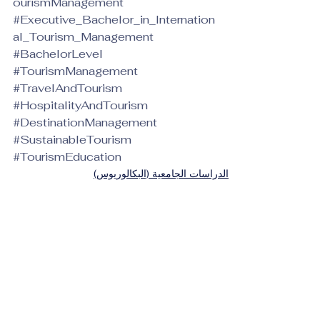
ourismManagement
#Executive_Bachelor_in_Internation
al_Tourism_Management
#BachelorLevel
#TourismManagement
#TravelAndTourism
#HospitalityAndTourism
#DestinationManagement
#SustainableTourism
#TourismEducation
الدراسات الجامعية (البكالوريوس)