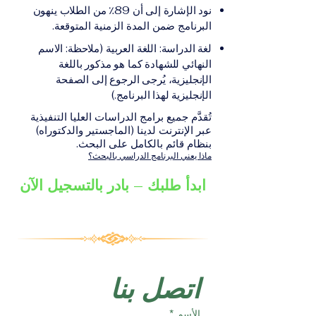
على الشهادة أو الدرجة
الإلكترونيقد يُطلب تقديم
نود الإشارة إلى أن 89٪ من الطلاب ينهون
الأكاديمية المناسبة للبرنامج،
مستندات إضافية حسب
البرنامج ضمن المدة الزمنية المتوقعة.
والتي تصدر عن المؤسسة
البرنامج والمؤسسة التعليمية
لغة الدراسة: اللغة العربية (ملاحظة: الاسم
التعليمية المسؤولة عن تقديم
المسؤولة عن تقديمه.
النهائي للشهادة كما هو مذكور باللغة
البرنامج ضمن شبكة VBNN
الإنجليزية، يُرجى الرجوع إلى الصفحة
Smart Education Group.
الإنجليزية لهذا البرنامج.)
تُقدَّم جميع برامج الدراسات العليا التنفيذية
عبر الإنترنت لدينا (الماجستير والدكتوراه)
بنظام قائم بالكامل على البحث.
ماذا يعني البرنامج الدراسي بالبحث؟
ابدأ طلبك – بادر بالتسجيل الآن
اتصل بنا
الأسم
*