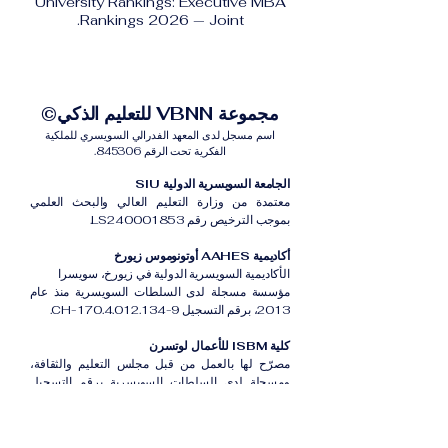
University Rankings: Executive MBA
Rankings 2026 — Joint.
مجموعة VBNN للتعليم الذكي©
اسم مسجل لدى المعهد الفدرالي السويسري للملكية
الفكرية تحت الرقم 845306.
الجامعة السويسرية الدولية SIU
معتمدة من وزارة التعليم العالي والبحث العلمي
بموجب الترخيص رقم LS240001853.
أكاديمية AAHES أوتونوموس زيورخ
الأكاديمية السويسرية الدولية في زيورخ، سويسرا
مؤسسة مسجلة لدى السلطات السويسرية منذ عام
2013، برقم التسجيل CH-170.4.012.134-9.
كلية ISBM للأعمال لوتسرن
مصرّح لها بالعمل من قبل مجلس التعليم والثقافة،
ومسجلة لدى السلطات السويسرية برقم التسجيل
CH-100.3.802.225-0.
أكاديمية ISB دبي